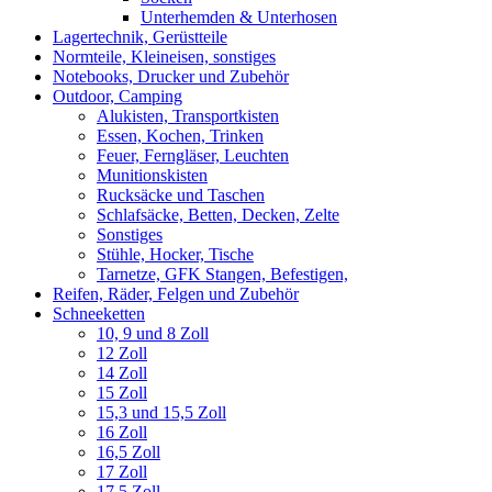
Unterhemden & Unterhosen
Lagertechnik, Gerüstteile
Normteile, Kleineisen, sonstiges
Notebooks, Drucker und Zubehör
Outdoor, Camping
Alukisten, Transportkisten
Essen, Kochen, Trinken
Feuer, Ferngläser, Leuchten
Munitionskisten
Rucksäcke und Taschen
Schlafsäcke, Betten, Decken, Zelte
Sonstiges
Stühle, Hocker, Tische
Tarnetze, GFK Stangen, Befestigen,
Reifen, Räder, Felgen und Zubehör
Schneeketten
10, 9 und 8 Zoll
12 Zoll
14 Zoll
15 Zoll
15,3 und 15,5 Zoll
16 Zoll
16,5 Zoll
17 Zoll
17,5 Zoll