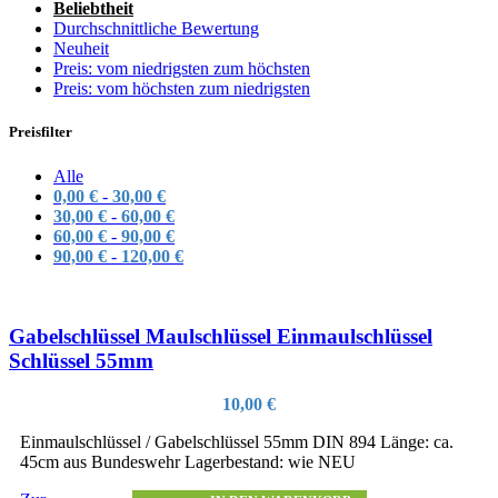
Beliebtheit
Durchschnittliche Bewertung
Neuheit
Preis: vom niedrigsten zum höchsten
Preis: vom höchsten zum niedrigsten
Preisfilter
Alle
0,00
€
-
30,00
€
30,00
€
-
60,00
€
60,00
€
-
90,00
€
90,00
€
-
120,00
€
Gabelschlüssel Maulschlüssel Einmaulschlüssel
Schlüssel 55mm
10,00
€
Einmaulschlüssel / Gabelschlüssel 55mm DIN 894 Länge: ca.
45cm aus Bundeswehr Lagerbestand: wie NEU