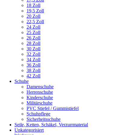
18 Zoll
19,5 Zoll
20 Zoll
22,5 Zoll
24 Zoll
25 Zoll
26 Zoll
28 Zoll
30 Zoll
32 Zoll
34 Zoll
36 Zoll
38 Zoll
42 Zoll
Schuhe
Damenschuhe
Herrenschuhe
Kinderschuhe
Militärschuhe
PVC Stiefel / Gummistiefel
Schuhpflege
Sicherheitsschuhe
Seile, Ketten, Schäkel, Verzurrmaterial
Unkategorisiert