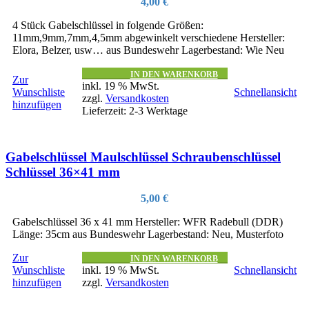
4,00
€
4 Stück Gabelschlüssel in folgende Größen:
11mm,9mm,7mm,4,5mm abgewinkelt verschiedene Hersteller:
Elora, Belzer, usw… aus Bundeswehr Lagerbestand: Wie Neu
IN DEN WARENKORB
Zur
inkl. 19 % MwSt.
Wunschliste
Schnellansicht
zzgl.
Versandkosten
hinzufügen
Lieferzeit:
2-3 Werktage
Gabelschlüssel Maulschlüssel Schraubenschlüssel
Schlüssel 36×41 mm
5,00
€
Gabelschlüssel 36 x 41 mm Hersteller: WFR Radebull (DDR)
Länge: 35cm aus Bundeswehr Lagerbestand: Neu, Musterfoto
Zur
IN DEN WARENKORB
Wunschliste
inkl. 19 % MwSt.
Schnellansicht
hinzufügen
zzgl.
Versandkosten