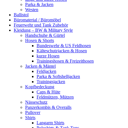
Parka & Jacken
Westen
Ballistol
Büromaterial / Büromöbel
Feuerwehr und Tank Zubehör
Kleidung – BW & Military Style
Handschuhe & Gürtel
Hosen & Shorts
Bundeswehr & US Feldhosen
Kälteschutzjacken & Hosen
kurze Hosen
Trainingshosen & Freizeithosen
Jacken & Mäntel
Feldjacken
Parka & Softshelljacken
Trainingsjacken
Kopfbedeckung
Caps & Hüte
Feldmützen, Mützen
Nässeschutz
Panzerkombis & Overalls
Pullover
Shirts
Langarm Shirts
Poloshirts & Tank Tops