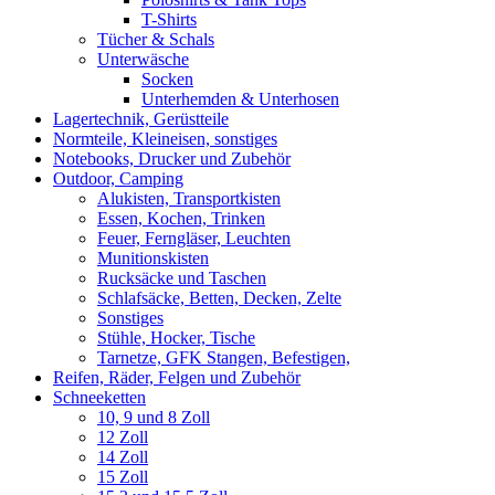
T-Shirts
Tücher & Schals
Unterwäsche
Socken
Unterhemden & Unterhosen
Lagertechnik, Gerüstteile
Normteile, Kleineisen, sonstiges
Notebooks, Drucker und Zubehör
Outdoor, Camping
Alukisten, Transportkisten
Essen, Kochen, Trinken
Feuer, Ferngläser, Leuchten
Munitionskisten
Rucksäcke und Taschen
Schlafsäcke, Betten, Decken, Zelte
Sonstiges
Stühle, Hocker, Tische
Tarnetze, GFK Stangen, Befestigen,
Reifen, Räder, Felgen und Zubehör
Schneeketten
10, 9 und 8 Zoll
12 Zoll
14 Zoll
15 Zoll