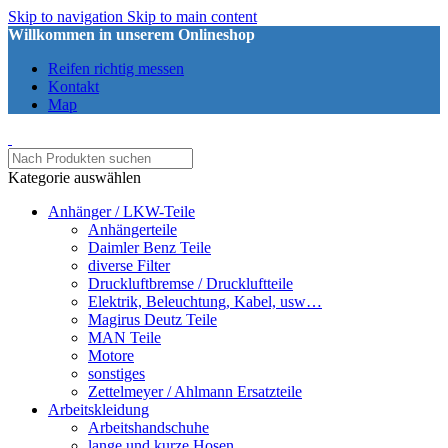
Skip to navigation
Skip to main content
Willkommen in unserem Onlineshop
Reifen richtig messen
Kontakt
Map
Kategorie auswählen
Anhänger / LKW-Teile
Anhängerteile
Daimler Benz Teile
diverse Filter
Druckluftbremse / Druckluftteile
Elektrik, Beleuchtung, Kabel, usw…
Magirus Deutz Teile
MAN Teile
Motore
sonstiges
Zettelmeyer / Ahlmann Ersatzteile
Arbeitskleidung
Arbeitshandschuhe
lange und kurze Hosen