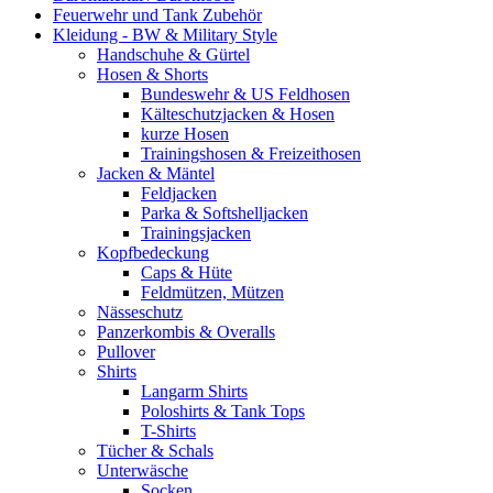
Feuerwehr und Tank Zubehör
Kleidung - BW & Military Style
Handschuhe & Gürtel
Hosen & Shorts
Bundeswehr & US Feldhosen
Kälteschutzjacken & Hosen
kurze Hosen
Trainingshosen & Freizeithosen
Jacken & Mäntel
Feldjacken
Parka & Softshelljacken
Trainingsjacken
Kopfbedeckung
Caps & Hüte
Feldmützen, Mützen
Nässeschutz
Panzerkombis & Overalls
Pullover
Shirts
Langarm Shirts
Poloshirts & Tank Tops
T-Shirts
Tücher & Schals
Unterwäsche
Socken