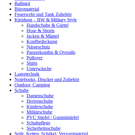
Ballistol
Büromaterial
Feuerwehr und Tank Zubehör
Kleidung – BW & Military Style
Handschuhe & Gürtel
Hose & Shorts
Jacken & Mäntel
Kopfbedeckung
Nässeschutz
Panzerkombis & Overalls
Pullover
Shirts
Unterwäsche
Lagertechnik
Notebooks, Drucker und Zubehör
Outdoor, Camping
Schuhe
Damenschuhe
Herrenschuhe
Kinderschuhe
Militärschuhe
PVC Stiefel / Gummistiefel
Schuhpflege
Sicherheitsschuhe
Seile, Ketten, Schäkel, Verzurrmaterial