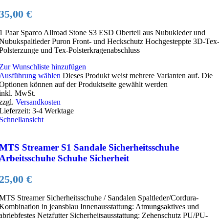
35,00
€
1 Paar Sparco Allroad Stone S3 ESD Oberteil aus Nubukleder und
Nubukspaltleder Puron Front- und Heckschutz Hochgesteppte 3D-Tex
Polsterzunge und Tex-Polsterkragenabschluss
Zur Wunschliste hinzufügen
Ausführung wählen
Dieses Produkt weist mehrere Varianten auf. Die
Optionen können auf der Produktseite gewählt werden
inkl. MwSt.
zzgl.
Versandkosten
Lieferzeit:
3-4 Werktage
Schnellansicht
MTS Streamer S1 Sandale Sicherheitsschuhe
Arbeitsschuhe Schuhe Sicherheit
25,00
€
MTS Streamer Sicherheitsschuhe / Sandalen Spaltleder/Cordura-
Kombination in jeansblau Innenausstattung: Atmungsaktives und
abriebfestes Netzfutter Sicherheitsausstattung: Zehenschutz PU/PU-