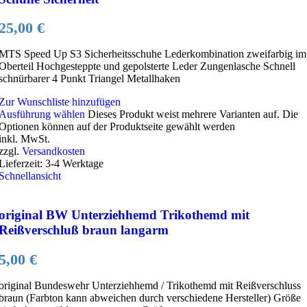
25,00
€
MTS Speed Up S3 Sicherheitsschuhe Lederkombination zweifarbig im
Oberteil Hochgesteppte und gepolsterte Leder Zungenlasche Schnell
schnürbarer 4 Punkt Triangel Metallhaken
Zur Wunschliste hinzufügen
Ausführung wählen
Dieses Produkt weist mehrere Varianten auf. Die
Optionen können auf der Produktseite gewählt werden
inkl. MwSt.
zzgl.
Versandkosten
Lieferzeit:
3-4 Werktage
Schnellansicht
original BW Unterziehhemd Trikothemd mit
Reißverschluß braun langarm
5,00
€
original Bundeswehr Unterziehhemd / Trikothemd mit Reißverschluss
braun (Farbton kann abweichen durch verschiedene Hersteller) Größe