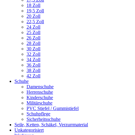
18 Zoll
19,5 Zoll
20 Zoll
22,5 Zoll
24 Zoll
25 Zoll
26 Zoll
28 Zoll
30 Zoll
32 Zoll
34 Zoll
36 Zoll
38 Zoll
42 Zoll
Schuhe
Damenschuhe
Herrenschuhe
Kinderschuhe
Militärschuhe
PVC Stiefel / Gummistiefel
Schuhpflege
Sicherheitsschuhe
Seile, Ketten, Schäkel, Verzurrmaterial
Unkategorisiert