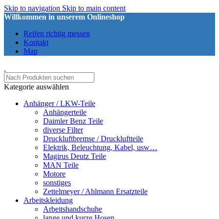
Skip to navigation
Skip to main content
Willkommen in unserem Onlineshop
Reifen richtig messen
Kontakt
Map
Kategorie auswählen
Anhänger / LKW-Teile
Anhängerteile
Daimler Benz Teile
diverse Filter
Druckluftbremse / Druckluftteile
Elektrik, Beleuchtung, Kabel, usw…
Magirus Deutz Teile
MAN Teile
Motore
sonstiges
Zettelmeyer / Ahlmann Ersatzteile
Arbeitskleidung
Arbeitshandschuhe
lange und kurze Hosen