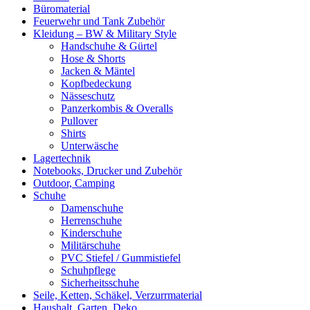
Büromaterial
Feuerwehr und Tank Zubehör
Kleidung – BW & Military Style
Handschuhe & Gürtel
Hose & Shorts
Jacken & Mäntel
Kopfbedeckung
Nässeschutz
Panzerkombis & Overalls
Pullover
Shirts
Unterwäsche
Lagertechnik
Notebooks, Drucker und Zubehör
Outdoor, Camping
Schuhe
Damenschuhe
Herrenschuhe
Kinderschuhe
Militärschuhe
PVC Stiefel / Gummistiefel
Schuhpflege
Sicherheitsschuhe
Seile, Ketten, Schäkel, Verzurrmaterial
Haushalt, Garten, Deko