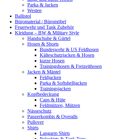
Parka & Jacken
Westen
Ballistol
Büromaterial / Büromöbel
Feuerwehr und Tank Zubehör
Kleidung – BW & Military Style
Handschuhe & Gürtel
Hosen & Shorts
Bundeswehr & US Feldhosen
Kälteschutzjacken & Hosen
kurze Hosen
Trainingshosen & Freizeithosen
Jacken & Mäntel
Feldjacken
Parka & Softshelljacken
Trainingsjacken
Kopfbedeckung
Caps & Hüte
Feldmützen, Mützen
Nässeschutz
Panzerkombis & Overalls
Pullover
Shirts
Langarm Shirts
Poloshirts & Tank Tops