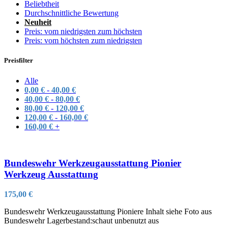
Beliebtheit
Durchschnittliche Bewertung
Neuheit
Preis: vom niedrigsten zum höchsten
Preis: vom höchsten zum niedrigsten
Preisfilter
Alle
0,00
€
-
40,00
€
40,00
€
-
80,00
€
80,00
€
-
120,00
€
120,00
€
-
160,00
€
160,00
€
+
Bundeswehr Werkzeugausstattung Pionier
Werkzeug Ausstattung
175,00
€
Bundeswehr Werkzeugausstattung Pioniere Inhalt siehe Foto aus
Bundeswehr Lagerbestand:schaut unbenutzt aus