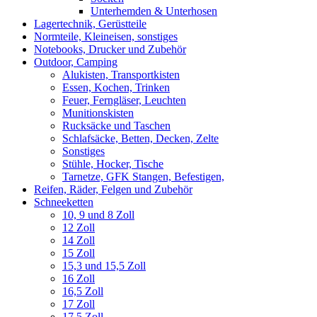
Unterhemden & Unterhosen
Lagertechnik, Gerüstteile
Normteile, Kleineisen, sonstiges
Notebooks, Drucker und Zubehör
Outdoor, Camping
Alukisten, Transportkisten
Essen, Kochen, Trinken
Feuer, Ferngläser, Leuchten
Munitionskisten
Rucksäcke und Taschen
Schlafsäcke, Betten, Decken, Zelte
Sonstiges
Stühle, Hocker, Tische
Tarnetze, GFK Stangen, Befestigen,
Reifen, Räder, Felgen und Zubehör
Schneeketten
10, 9 und 8 Zoll
12 Zoll
14 Zoll
15 Zoll
15,3 und 15,5 Zoll
16 Zoll
16,5 Zoll
17 Zoll
17,5 Zoll