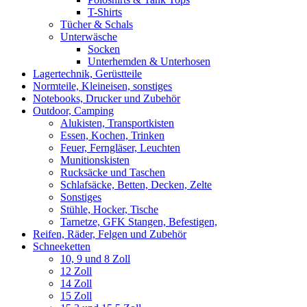
T-Shirts
Tücher & Schals
Unterwäsche
Socken
Unterhemden & Unterhosen
Lagertechnik, Gerüstteile
Normteile, Kleineisen, sonstiges
Notebooks, Drucker und Zubehör
Outdoor, Camping
Alukisten, Transportkisten
Essen, Kochen, Trinken
Feuer, Ferngläser, Leuchten
Munitionskisten
Rucksäcke und Taschen
Schlafsäcke, Betten, Decken, Zelte
Sonstiges
Stühle, Hocker, Tische
Tarnetze, GFK Stangen, Befestigen,
Reifen, Räder, Felgen und Zubehör
Schneeketten
10, 9 und 8 Zoll
12 Zoll
14 Zoll
15 Zoll