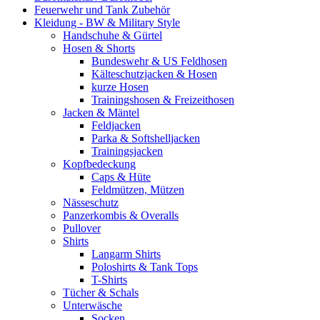
Feuerwehr und Tank Zubehör
Kleidung - BW & Military Style
Handschuhe & Gürtel
Hosen & Shorts
Bundeswehr & US Feldhosen
Kälteschutzjacken & Hosen
kurze Hosen
Trainingshosen & Freizeithosen
Jacken & Mäntel
Feldjacken
Parka & Softshelljacken
Trainingsjacken
Kopfbedeckung
Caps & Hüte
Feldmützen, Mützen
Nässeschutz
Panzerkombis & Overalls
Pullover
Shirts
Langarm Shirts
Poloshirts & Tank Tops
T-Shirts
Tücher & Schals
Unterwäsche
Socken