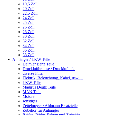
19,5 Zoll
20 Zoll
22,5 Zoll
24 Zoll
25 Zoll
26 Zoll
28 Zoll
30 Zoll
32 Zoll
34 Zoll
36 Zoll
38 Zoll
Anhänger / LKW-Teile
Daimler Benz Teile
Druckluftbremse / Druckluftteile
diverse Filter
Elektrik, Beleuchtung, Kabel, usw…
LKW Teile
Magirus Deutz Teile
MAN Teile
Motore
sonstiges
Zettelmeyer / Ahlmann Ersatzteile
Zubehör für Anhänger
Reifen, Räder, Felgen und Zubehör