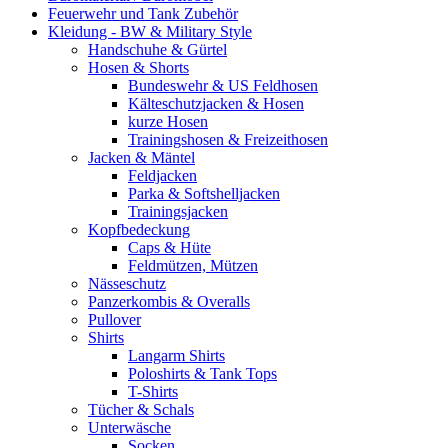
Feuerwehr und Tank Zubehör
Kleidung - BW & Military Style
Handschuhe & Gürtel
Hosen & Shorts
Bundeswehr & US Feldhosen
Kälteschutzjacken & Hosen
kurze Hosen
Trainingshosen & Freizeithosen
Jacken & Mäntel
Feldjacken
Parka & Softshelljacken
Trainingsjacken
Kopfbedeckung
Caps & Hüte
Feldmützen, Mützen
Nässeschutz
Panzerkombis & Overalls
Pullover
Shirts
Langarm Shirts
Poloshirts & Tank Tops
T-Shirts
Tücher & Schals
Unterwäsche
Socken