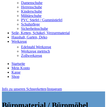
Damenschuhe
Herrenschuhe
Kinderschuhe
Militärschuhe
PVC Stiefel / Gummistiefel
Schuhpflege
Sicherheitsschuhe
Seile, Ketten, Schäkel, Verzurrmaterial
Haushalt, Garten, Deko
Werkzeug
Edelstahl Werkzeug
Werkzeug metrisch
Zollwerkzeug
Startseite
Mein Konto
Kasse
Shop
Info zu unseren Schneeketten
|
Instagram
Büromaterial / Büromöbel