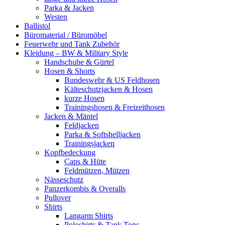
Parka & Jacken
Westen
Ballistol
Büromaterial / Büromöbel
Feuerwehr und Tank Zubehör
Kleidung – BW & Military Style
Handschuhe & Gürtel
Hosen & Shorts
Bundeswehr & US Feldhosen
Kälteschutzjacken & Hosen
kurze Hosen
Trainingshosen & Freizeithosen
Jacken & Mäntel
Feldjacken
Parka & Softshelljacken
Trainingsjacken
Kopfbedeckung
Caps & Hüte
Feldmützen, Mützen
Nässeschutz
Panzerkombis & Overalls
Pullover
Shirts
Langarm Shirts
Poloshirts & Tank Tops