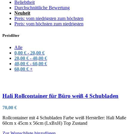
Beliebtheit
Durchschnittliche Bewertung
Neuheit
Preis: vom niedrigsten zum höchsten
Preis: vom höchsten zum niedrigsten
Preisfilter
Alle
0,00
€
-
20,00
€
20,00
€
-
40,00
€
40,00
€
-
60,00
€
60,00
€
+
Hali Rollcontainer für Büro weiß 4 Schubladen
70,00
€
Rollcontainer mit 4 Schubladen Farbe weiß Hersteller: Hali Maße
60cm x 45cm x 56cm (LxBxH) Top Zustand
Zur Wunschliste hinzufügen