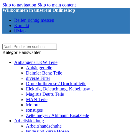
Skip to navigation
Skip to main content
Willkommen in unserem Onlineshop
Reifen richtig messen
Kontakt
Map
Kategorie auswählen
Anhänger / LKW-Teile
Anhängerteile
Daimler Benz Teile
diverse Filter
Druckluftbremse / Druckluftteile
Elektrik, Beleuchtung, Kabel, usw…
Magirus Deutz Teile
MAN Teile
Motore
sonstiges
Zettelmeyer / Ahlmann Ersatzteile
Arbeitskleidung
Arbeitshandschuhe
lange und kurze Hosen