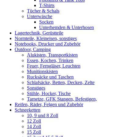
T-Shirts
Tücher & Schals
Unterwäsche
Socken
Unterhemden & Unterhosen
Lagertechnik, Gerüstteile
Normteile, Kleineisen, sonstiges
Notebooks, Drucker und Zubehör
Outdoor, Camping
Alukisten, Transportkisten
Essen, Kochen, Trinken
Feuer, Ferngläser, Leuchten
Munitionskisten
Rucksäcke und Taschen
Schlafsäcke, Betten, Decken, Zelte
Sonstiges
Stühle, Hocker, Tische
Tarnetze, GFK Stangen, Befestigen,
Reifen, Räder, Felgen und Zubehör
Schneeketten
10, 9 und 8 Zoll
12 Zoll
14 Zoll
15 Zoll