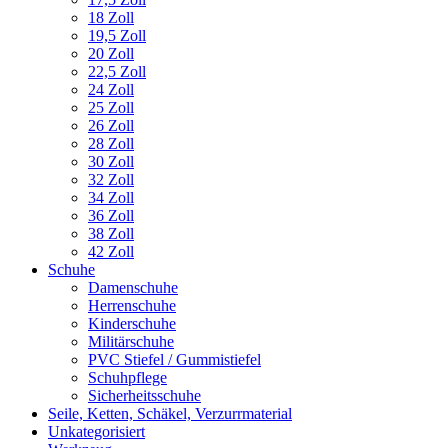
18 Zoll
19,5 Zoll
20 Zoll
22,5 Zoll
24 Zoll
25 Zoll
26 Zoll
28 Zoll
30 Zoll
32 Zoll
34 Zoll
36 Zoll
38 Zoll
42 Zoll
Schuhe
Damenschuhe
Herrenschuhe
Kinderschuhe
Militärschuhe
PVC Stiefel / Gummistiefel
Schuhpflege
Sicherheitsschuhe
Seile, Ketten, Schäkel, Verzurrmaterial
Unkategorisiert