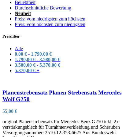
Beliebtheit
Durchschnittliche Bewertung
Neuheit
Preis: vom niedrigsten zum höchsten
Preis: vom höchsten zum niedrigsten
Preisfilter
Alle
0,00
€
-
1.790,00
€
1.790,00
€
-
3.580,00
€
3.580,00
€
-
5.370,00
€
5.370,00
€
+
Planenstrebensatz Planen Strebensatz Mercedes
Wolf G250
55,00
€
original Planenstrebensatz für Mercedes Benz G250 inkl. 2x
verstärkungsblech für Türrahmenverkleidung und Schrauben
Versorgungsnummer: 2510-12-353-6625 Aus Bundeswehr