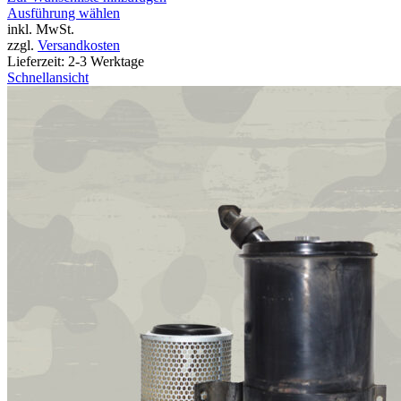
Dieses
Ausführung wählen
Produkt
inkl. MwSt.
weist
zzgl.
Versandkosten
mehrere
Lieferzeit:
2-3 Werktage
Varianten
Schnellansicht
auf.
Die
Optionen
können
auf
der
Produktseite
gewählt
werden