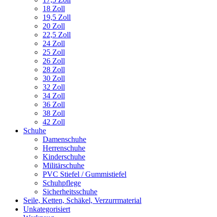
18 Zoll
19,5 Zoll
20 Zoll
22,5 Zoll
24 Zoll
25 Zoll
26 Zoll
28 Zoll
30 Zoll
32 Zoll
34 Zoll
36 Zoll
38 Zoll
42 Zoll
Schuhe
Damenschuhe
Herrenschuhe
Kinderschuhe
Militärschuhe
PVC Stiefel / Gummistiefel
Schuhpflege
Sicherheitsschuhe
Seile, Ketten, Schäkel, Verzurrmaterial
Unkategorisiert