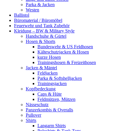
Parka & Jacken
Westen
Ballistol
Büromaterial / Büromöbel
Feuerwehr und Tank Zubehör
Kleidung – BW & Military Style
Handschuhe & Gürtel
Hosen & Shorts
Bundeswehr & US Feldhosen
Kälteschutzjacken & Hosen
kurze Hosen
Trainingshosen & Freizeithosen
Jacken & Mäntel
Feldjacken
Parka & Softshelljacken
Trainingsjacken
Kopfbedeckung
Caps & Hüte
Feldmützen, Mützen
Nässeschutz
Panzerkombis & Overalls
Pullover
Shirts
Langarm Shirts
Poloshirts & Tank Tops