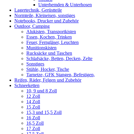
Unterhemden & Unterhosen
Lagertechnik, Gerüstteile
Normteile, Kleineisen, sonstiges
Notebooks, Drucker und Zubehör
Outdoor, Camping
Alukisten, Transportkisten
Essen, Kochen, Trinken
Feuer, Ferngläser, Leuchten
Munitionskisten
Rucksäcke und Taschen
Schlafsäcke, Betten, Decken, Zelte
Sonstiges
Stühle, Hocker, Tische
Tarnetze, GFK Stangen, Befestigen,
Reifen, Räder, Felgen und Zubehör
Schneeketten
10, 9 und 8 Zoll
12 Zoll
14 Zoll
15 Zoll
15,3 und 15,5 Zoll
16 Zoll
16,5 Zoll
17 Zoll
17,5 Zoll