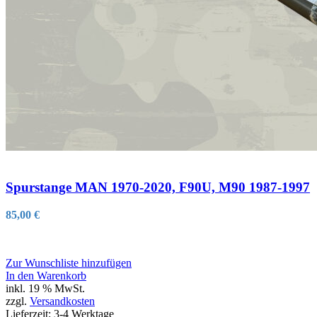
Spurstange MAN 1970-2020, F90U, M90 1987-1997
85,00
€
Zur Wunschliste hinzufügen
In den Warenkorb
inkl. 19 % MwSt.
zzgl.
Versandkosten
Lieferzeit:
3-4 Werktage