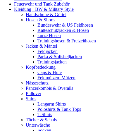
Feuerwehr und Tank Zubehör
Kleidung - BW & Military Style
Handschuhe & Gürtel
Hosen & Shorts
Bundeswehr & US Feldhosen
Kälteschutzjacken & Hosen
kurze Hosen
Trainingshosen & Freizeithosen
Jacken & Mäntel
Feldjacken
Parka & Softshelljacken
Trainingsjacken
Kopfbedeckung
Caps & Hüte
Feldmützen, Mützen
Nässeschutz
Panzerkombis & Overalls
Pullover
Shirts
Langarm Shirts
Poloshirts & Tank Tops
T-Shirts
Tücher & Schals
Unterwäsche
Socken