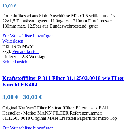
10,00
€
Druckluftkessel aus Stahl Anschlüsse M22x1,5 seitlich und 1x
22×1,5 Entwässrungsventil Länge ca. 310mm Durchmesser
130mm max. 12,5bar aus Bundeswehrbestand, guter
Zur Wunschliste hinzufügen
Weiterlesen
inkl. 19 % MwSt.
zzgl.
Versandkosten
Lieferzeit:
2-3 Werktage
Schnellansicht
Kraftstofffilter P 811 Filter 81.12503.0018 wie Filter
Knecht EK404
3,00
€
30,00
€
–
Original Kraftstoff Filter Kraftstofffilter, Filtereinsatz P 811
Hersteller / Marke: MANN FILTER Referenznummer:
81.12503.0018 Original MAN Ersatzteil Papierfilter micro Top
Zur Wunschliste hinzufügen