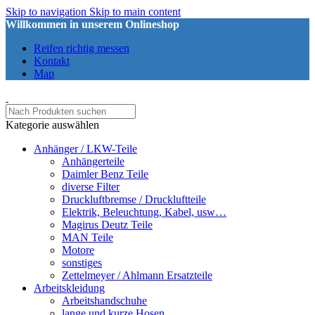
Skip to navigation
Skip to main content
Willkommen in unserem Onlineshop
Reifen richtig messen
Kontakt
Map
Kategorie auswählen
Anhänger / LKW-Teile
Anhängerteile
Daimler Benz Teile
diverse Filter
Druckluftbremse / Druckluftteile
Elektrik, Beleuchtung, Kabel, usw…
Magirus Deutz Teile
MAN Teile
Motore
sonstiges
Zettelmeyer / Ahlmann Ersatzteile
Arbeitskleidung
Arbeitshandschuhe
lange und kurze Hosen