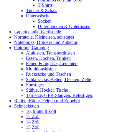
T-Shirts
Tücher & Schals
Unterwäsche
Socken
Unterhemden & Unterhosen
Lagertechnik, Gerüstteile
Normteile, Kleineisen, sonstiges
Notebooks, Drucker und Zubehör
Outdoor, Camping
Alukisten, Transportkisten
Essen, Kochen, Trinken
Feuer, Ferngläser, Leuchten
Munitionskisten
Rucksäcke und Taschen
Schlafsäcke, Betten, Decken, Zelte
Sonstiges
Stühle, Hocker, Tische
Tarnetze, GFK Stangen, Befestigen,
Reifen, Räder, Felgen und Zubehör
Schneeketten
10, 9 und 8 Zoll
12 Zoll
14 Zoll
15 Zoll