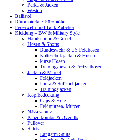
Parka & Jacken
Westen
Ballistol
Büromaterial / Büromöbel
Feuerwehr und Tank Zubehör
Kleidung – BW & Military Style
Handschuhe & Gürtel
Hosen & Shorts
Bundeswehr & US Feldhosen
Kälteschutzjacken & Hosen
kurze Hosen
Trainingshosen & Freizeithosen
Jacken & Mäntel
Feldjacken
Parka & Softshelljacken
Trainingsjacken
Kopfbedeckung
Caps & Hüte
Feldmützen, Mützen
Nässeschutz
Panzerkombis & Overalls
Pullover
Shirts
Langarm Shirts
Poloshirts & Tank Tops