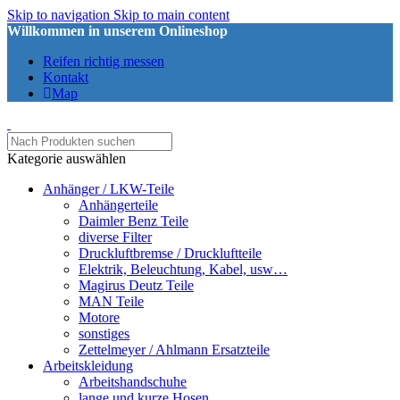
Skip to navigation
Skip to main content
Willkommen in unserem Onlineshop
Reifen richtig messen
Kontakt
Map
Kategorie auswählen
Anhänger / LKW-Teile
Anhängerteile
Daimler Benz Teile
diverse Filter
Druckluftbremse / Druckluftteile
Elektrik, Beleuchtung, Kabel, usw…
Magirus Deutz Teile
MAN Teile
Motore
sonstiges
Zettelmeyer / Ahlmann Ersatzteile
Arbeitskleidung
Arbeitshandschuhe
lange und kurze Hosen