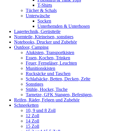
T-Shirts
Tücher & Schals
Unterwäsche
Socken
Unterhemden & Unterhosen
Lagertechnik, Gerüstteile
Normteile, Kleineisen, sonstiges
Notebooks, Drucker und Zubehör
Outdoor, Camping
Alukisten, Transportkisten
Essen, Kochen, Trinken
Feuer, Ferngläser, Leuchten
Munitionskisten
Rucksäcke und Taschen
Schlafsäcke, Betten, Decken, Zelte
Sonstiges
Stühle, Hocker, Tische
Tarnetze, GFK Stangen, Befestigen,
Reifen, Räder, Felgen und Zubehör
Schneeketten
10, 9 und 8 Zoll
12 Zoll
14 Zoll
15 Zoll