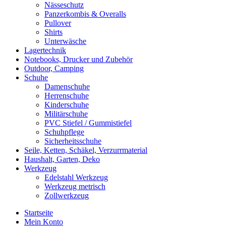
Nässeschutz
Panzerkombis & Overalls
Pullover
Shirts
Unterwäsche
Lagertechnik
Notebooks, Drucker und Zubehör
Outdoor, Camping
Schuhe
Damenschuhe
Herrenschuhe
Kinderschuhe
Militärschuhe
PVC Stiefel / Gummistiefel
Schuhpflege
Sicherheitsschuhe
Seile, Ketten, Schäkel, Verzurrmaterial
Haushalt, Garten, Deko
Werkzeug
Edelstahl Werkzeug
Werkzeug metrisch
Zollwerkzeug
Startseite
Mein Konto