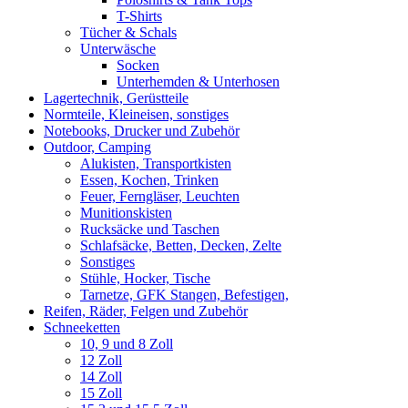
T-Shirts
Tücher & Schals
Unterwäsche
Socken
Unterhemden & Unterhosen
Lagertechnik, Gerüstteile
Normteile, Kleineisen, sonstiges
Notebooks, Drucker und Zubehör
Outdoor, Camping
Alukisten, Transportkisten
Essen, Kochen, Trinken
Feuer, Ferngläser, Leuchten
Munitionskisten
Rucksäcke und Taschen
Schlafsäcke, Betten, Decken, Zelte
Sonstiges
Stühle, Hocker, Tische
Tarnetze, GFK Stangen, Befestigen,
Reifen, Räder, Felgen und Zubehör
Schneeketten
10, 9 und 8 Zoll
12 Zoll
14 Zoll
15 Zoll