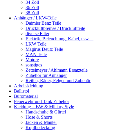
34 Zoll
36 Zoll
38 Zoll
Anhänger / LKW-Teile
Daimler Benz Teile
Druckluftbremse / Druckluftteile
diverse Filter
Elektrik, Beleuchtung, Kabel, usw…
LKW Teile
Magirus Deutz Teile
MAN Teile
Motore
sonstiges
Zettelmeyer / Ahlmann Ersatzteile
Zubehör für Anhänger
Reifen, Räder, Felgen und Zubehör
Arbeitskleidung
Ballistol
Büromaterial
Feuerwehr und Tank Zubehör
Kleidung – BW & Military Style
Handschuhe & Gürtel
Hose & Shorts
Jacken & Mäntel
Kopfbedeckung