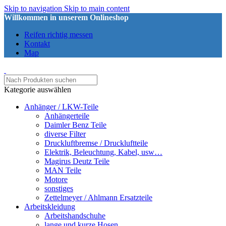
Skip to navigation
Skip to main content
Willkommen in unserem Onlineshop
Reifen richtig messen
Kontakt
Map
Kategorie auswählen
Anhänger / LKW-Teile
Anhängerteile
Daimler Benz Teile
diverse Filter
Druckluftbremse / Druckluftteile
Elektrik, Beleuchtung, Kabel, usw…
Magirus Deutz Teile
MAN Teile
Motore
sonstiges
Zettelmeyer / Ahlmann Ersatzteile
Arbeitskleidung
Arbeitshandschuhe
lange und kurze Hosen