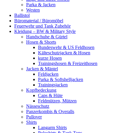
Parka & Jacken
Westen
Ballistol
Büromaterial / Büromöbel
Feuerwehr und Tank Zubehör
Kleidung – BW & Military Style
Handschuhe & Gürtel
Hosen & Shorts
Bundeswehr & US Feldhosen
Kälteschutzjacken & Hosen
kurze Hosen
Trainingshosen & Freizeithosen
Jacken & Mäntel
Feldjacken
Parka & Softshelljacken
Trainingsjacken
Kopfbedeckung
Caps & Hüte
Feldmützen, Mützen
Nässeschutz
Panzerkombis & Overalls
Pullover
Shirts
Langarm Shirts
Poloshirts & Tank Tops