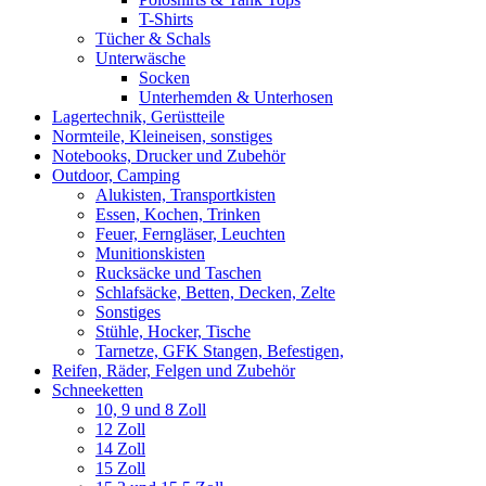
T-Shirts
Tücher & Schals
Unterwäsche
Socken
Unterhemden & Unterhosen
Lagertechnik, Gerüstteile
Normteile, Kleineisen, sonstiges
Notebooks, Drucker und Zubehör
Outdoor, Camping
Alukisten, Transportkisten
Essen, Kochen, Trinken
Feuer, Ferngläser, Leuchten
Munitionskisten
Rucksäcke und Taschen
Schlafsäcke, Betten, Decken, Zelte
Sonstiges
Stühle, Hocker, Tische
Tarnetze, GFK Stangen, Befestigen,
Reifen, Räder, Felgen und Zubehör
Schneeketten
10, 9 und 8 Zoll
12 Zoll
14 Zoll
15 Zoll