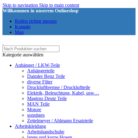
Skip to navigation
Skip to main content
Willkommen in unserem Onlineshop
Reifen richtig messen
Kontakt
Map
Kategorie auswählen
Anhänger / LKW-Teile
Anhängerteile
Daimler Benz Teile
diverse Filter
Druckluftbremse / Druckluftteile
Elektrik, Beleuchtung, Kabel, usw…
Magirus Deutz Teile
MAN Teile
Motore
sonstiges
Zettelmeyer / Ahlmann Ersatzteile
Arbeitskleidung
Arbeitshandschuhe
lange und kurze Hosen