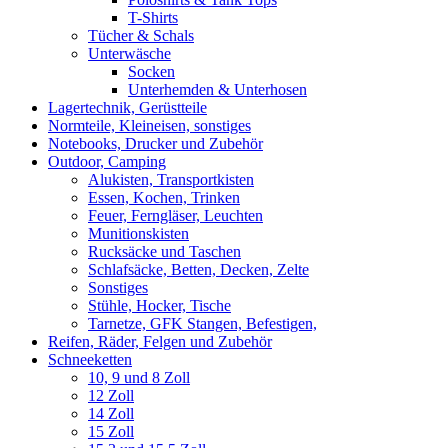
T-Shirts
Tücher & Schals
Unterwäsche
Socken
Unterhemden & Unterhosen
Lagertechnik, Gerüstteile
Normteile, Kleineisen, sonstiges
Notebooks, Drucker und Zubehör
Outdoor, Camping
Alukisten, Transportkisten
Essen, Kochen, Trinken
Feuer, Ferngläser, Leuchten
Munitionskisten
Rucksäcke und Taschen
Schlafsäcke, Betten, Decken, Zelte
Sonstiges
Stühle, Hocker, Tische
Tarnetze, GFK Stangen, Befestigen,
Reifen, Räder, Felgen und Zubehör
Schneeketten
10, 9 und 8 Zoll
12 Zoll
14 Zoll
15 Zoll