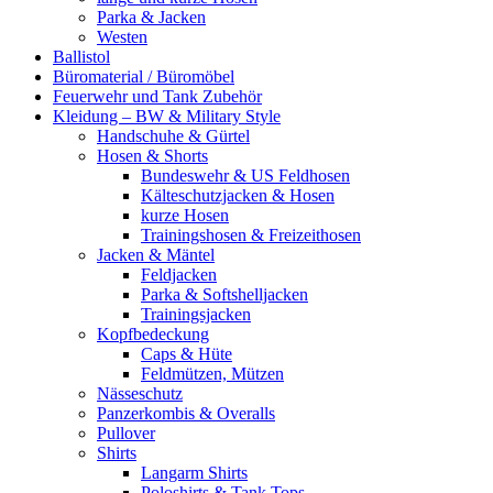
Parka & Jacken
Westen
Ballistol
Büromaterial / Büromöbel
Feuerwehr und Tank Zubehör
Kleidung – BW & Military Style
Handschuhe & Gürtel
Hosen & Shorts
Bundeswehr & US Feldhosen
Kälteschutzjacken & Hosen
kurze Hosen
Trainingshosen & Freizeithosen
Jacken & Mäntel
Feldjacken
Parka & Softshelljacken
Trainingsjacken
Kopfbedeckung
Caps & Hüte
Feldmützen, Mützen
Nässeschutz
Panzerkombis & Overalls
Pullover
Shirts
Langarm Shirts
Poloshirts & Tank Tops