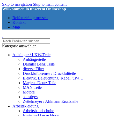
Skip to navigation
Skip to main content
Willkommen in unserem Onlineshop
Reifen richtig messen
Kontakt
Map
Kategorie auswählen
Anhänger / LKW-Teile
Anhängerteile
Daimler Benz Teile
diverse Filter
Druckluftbremse / Druckluftteile
Elektrik, Beleuchtung, Kabel, usw…
Magirus Deutz Teile
MAN Teile
Motore
sonstiges
Zettelmeyer / Ahlmann Ersatzteile
Arbeitskleidung
Arbeitshandschuhe
lange und kurze Hosen