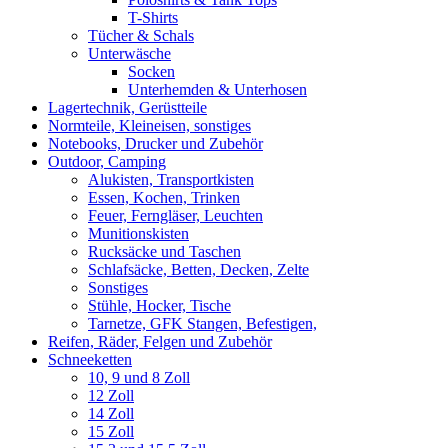
T-Shirts
Tücher & Schals
Unterwäsche
Socken
Unterhemden & Unterhosen
Lagertechnik, Gerüstteile
Normteile, Kleineisen, sonstiges
Notebooks, Drucker und Zubehör
Outdoor, Camping
Alukisten, Transportkisten
Essen, Kochen, Trinken
Feuer, Ferngläser, Leuchten
Munitionskisten
Rucksäcke und Taschen
Schlafsäcke, Betten, Decken, Zelte
Sonstiges
Stühle, Hocker, Tische
Tarnetze, GFK Stangen, Befestigen,
Reifen, Räder, Felgen und Zubehör
Schneeketten
10, 9 und 8 Zoll
12 Zoll
14 Zoll
15 Zoll