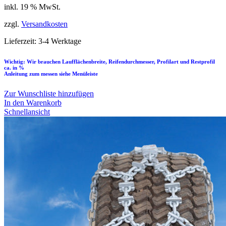
inkl. 19 % MwSt.
zzgl.
Versandkosten
Lieferzeit:
3-4 Werktage
Wichtig: Wir brauchen Laufflächenbreite, Reifendurchmesser, Profilart und Restprofil
ca. in %
Anleitung zum messen siehe Menüleiste
Zur Wunschliste hinzufügen
In den Warenkorb
Schnellansicht