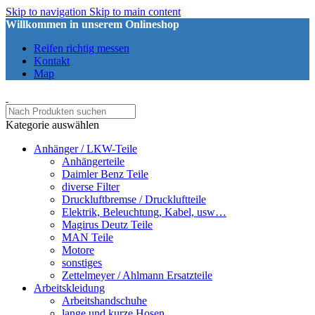
Skip to navigation
Skip to main content
Willkommen in unserem Onlineshop
Reifen richtig messen
Kontakt
Map
Kategorie auswählen
Anhänger / LKW-Teile
Anhängerteile
Daimler Benz Teile
diverse Filter
Druckluftbremse / Druckluftteile
Elektrik, Beleuchtung, Kabel, usw…
Magirus Deutz Teile
MAN Teile
Motore
sonstiges
Zettelmeyer / Ahlmann Ersatzteile
Arbeitskleidung
Arbeitshandschuhe
lange und kurze Hosen