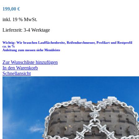
199,00
€
inkl. 19 % MwSt.
Lieferzeit:
3-4 Werktage
Wichtig: Wir brauchen Laufflächenbreite, Reifendurchmesser, Profilart und Restprofil
ca. in %
Anleitung zum messen siehe Menüleiste
Zur Wunschliste hinzufügen
In den Warenkorb
Schnellansicht