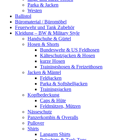
Parka & Jacken
Westen
Ballistol
Büromaterial / Büromöbel
Feuerwehr und Tank Zubehör
Kleidung – BW & Military Style
Handschuhe & Gürtel
Hosen & Shorts
Bundeswehr & US Feldhosen
Kälteschutzjacken & Hosen
kurze Hosen
Trainingshosen & Freizeithosen
Jacken & Mäntel
Feldjacken
Parka & Softshelljacken
Trainingsjacken
Kopfbedeckung
Caps & Hüte
Feldmützen, Mützen
Nässeschutz
Panzerkombis & Overalls
Pullover
Shirts
Langarm Shirts
Poloshirts & Tank Tops