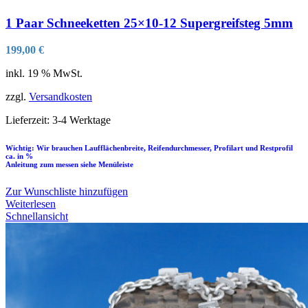
1 Paar Schneeketten 25×10-12 Supergreifsteg 5mm
199,00
€
inkl. 19 % MwSt.
zzgl.
Versandkosten
Lieferzeit:
3-4 Werktage
Wichtig: Wir brauchen Laufflächenbreite, Reifendurchmesser, Profilart und Restprofil
ca. in %
Anleitung zum messen siehe Menüleiste
Zur Wunschliste hinzufügen
Weiterlesen
Schnellansicht