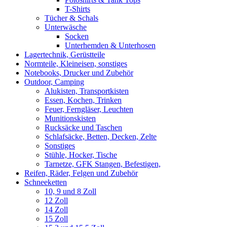
T-Shirts
Tücher & Schals
Unterwäsche
Socken
Unterhemden & Unterhosen
Lagertechnik, Gerüstteile
Normteile, Kleineisen, sonstiges
Notebooks, Drucker und Zubehör
Outdoor, Camping
Alukisten, Transportkisten
Essen, Kochen, Trinken
Feuer, Ferngläser, Leuchten
Munitionskisten
Rucksäcke und Taschen
Schlafsäcke, Betten, Decken, Zelte
Sonstiges
Stühle, Hocker, Tische
Tarnetze, GFK Stangen, Befestigen,
Reifen, Räder, Felgen und Zubehör
Schneeketten
10, 9 und 8 Zoll
12 Zoll
14 Zoll
15 Zoll