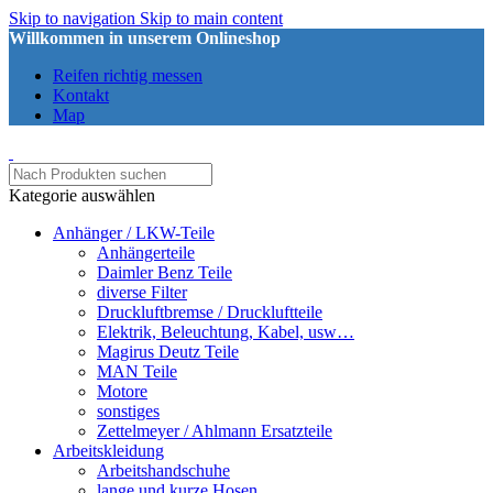
Skip to navigation
Skip to main content
Willkommen in unserem Onlineshop
Reifen richtig messen
Kontakt
Map
Kategorie auswählen
Anhänger / LKW-Teile
Anhängerteile
Daimler Benz Teile
diverse Filter
Druckluftbremse / Druckluftteile
Elektrik, Beleuchtung, Kabel, usw…
Magirus Deutz Teile
MAN Teile
Motore
sonstiges
Zettelmeyer / Ahlmann Ersatzteile
Arbeitskleidung
Arbeitshandschuhe
lange und kurze Hosen