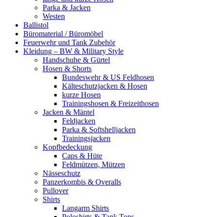
Parka & Jacken
Westen
Ballistol
Büromaterial / Büromöbel
Feuerwehr und Tank Zubehör
Kleidung – BW & Military Style
Handschuhe & Gürtel
Hosen & Shorts
Bundeswehr & US Feldhosen
Kälteschutzjacken & Hosen
kurze Hosen
Trainingshosen & Freizeithosen
Jacken & Mäntel
Feldjacken
Parka & Softshelljacken
Trainingsjacken
Kopfbedeckung
Caps & Hüte
Feldmützen, Mützen
Nässeschutz
Panzerkombis & Overalls
Pullover
Shirts
Langarm Shirts
Poloshirts & Tank Tops