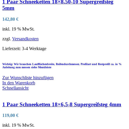
1 Paar Schneeketten 18×8.50-10 Supergreifsteg
5mm
142,80
€
inkl. 19 % MwSt.
zzgl.
Versandkosten
Lieferzeit:
3-4 Werktage
Wichtig: Wir brauchen Laufflächenbreite, Reifendurchmesser, Profilart und Restprofil ca. in %
Anleitung zum messen siehe Menüleiste
Zur Wunschliste hinzufügen
In den Warenkorb
Schnellansicht
1 Paar Schneeketten 18×6,5-8 Supergreifsteg 4mm
119,00
€
inkl. 19 % MwSt.