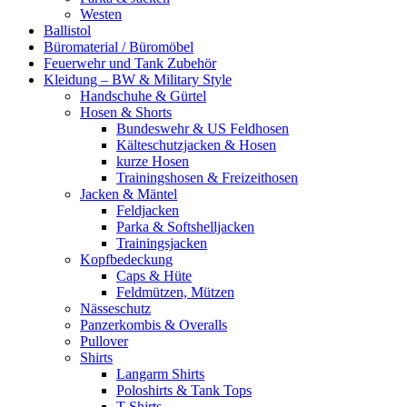
Westen
Ballistol
Büromaterial / Büromöbel
Feuerwehr und Tank Zubehör
Kleidung – BW & Military Style
Handschuhe & Gürtel
Hosen & Shorts
Bundeswehr & US Feldhosen
Kälteschutzjacken & Hosen
kurze Hosen
Trainingshosen & Freizeithosen
Jacken & Mäntel
Feldjacken
Parka & Softshelljacken
Trainingsjacken
Kopfbedeckung
Caps & Hüte
Feldmützen, Mützen
Nässeschutz
Panzerkombis & Overalls
Pullover
Shirts
Langarm Shirts
Poloshirts & Tank Tops
T-Shirts