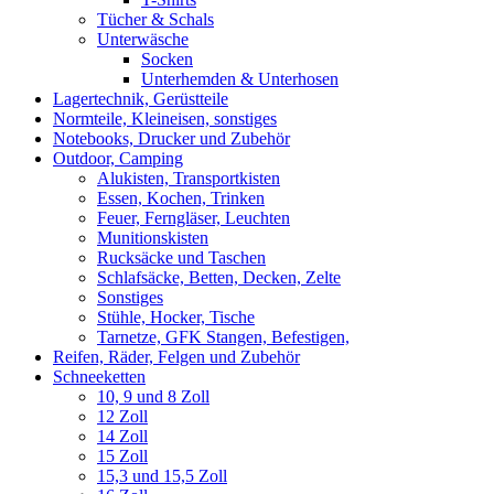
Tücher & Schals
Unterwäsche
Socken
Unterhemden & Unterhosen
Lagertechnik, Gerüstteile
Normteile, Kleineisen, sonstiges
Notebooks, Drucker und Zubehör
Outdoor, Camping
Alukisten, Transportkisten
Essen, Kochen, Trinken
Feuer, Ferngläser, Leuchten
Munitionskisten
Rucksäcke und Taschen
Schlafsäcke, Betten, Decken, Zelte
Sonstiges
Stühle, Hocker, Tische
Tarnetze, GFK Stangen, Befestigen,
Reifen, Räder, Felgen und Zubehör
Schneeketten
10, 9 und 8 Zoll
12 Zoll
14 Zoll
15 Zoll
15,3 und 15,5 Zoll