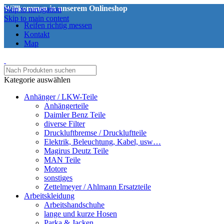
Willkommen in unserem Onlineshop
Skip to navigation
Skip to main content
Reifen richtig messen
Kontakt
Map
Kategorie auswählen
Anhänger / LKW-Teile
Anhängerteile
Daimler Benz Teile
diverse Filter
Druckluftbremse / Druckluftteile
Elektrik, Beleuchtung, Kabel, usw…
Magirus Deutz Teile
MAN Teile
Motore
sonstiges
Zettelmeyer / Ahlmann Ersatzteile
Arbeitskleidung
Arbeitshandschuhe
lange und kurze Hosen
Parka & Jacken