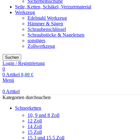
Sicherheitsschuhe
Seile, Ketten, Schäkel, Verzurrmaterial
Werkzeug
Edelstahl Werkzeug
Hämmer & Sägen
Schraubenschlüssel
Schraubstöcke & Nageleisen
sonstiges
Zollwerkzeug
Suchen
Login / Registrierung
0
0
Artikel
0,00
€
Menü
0
Artikel
Kategorien durchsuchen
Schneeketten
10, 9 und 8 Zoll
12 Zoll
14 Zoll
15 Zoll
15,3 und 15,5 Zoll