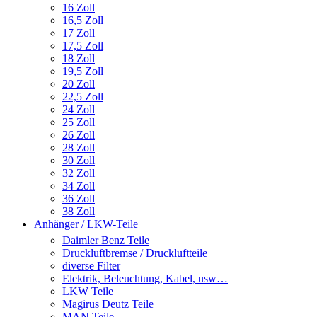
16 Zoll
16,5 Zoll
17 Zoll
17,5 Zoll
18 Zoll
19,5 Zoll
20 Zoll
22,5 Zoll
24 Zoll
25 Zoll
26 Zoll
28 Zoll
30 Zoll
32 Zoll
34 Zoll
36 Zoll
38 Zoll
Anhänger / LKW-Teile
Daimler Benz Teile
Druckluftbremse / Druckluftteile
diverse Filter
Elektrik, Beleuchtung, Kabel, usw…
LKW Teile
Magirus Deutz Teile
MAN Teile