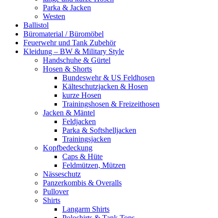
Parka & Jacken
Westen
Ballistol
Büromaterial / Büromöbel
Feuerwehr und Tank Zubehör
Kleidung – BW & Military Style
Handschuhe & Gürtel
Hosen & Shorts
Bundeswehr & US Feldhosen
Kälteschutzjacken & Hosen
kurze Hosen
Trainingshosen & Freizeithosen
Jacken & Mäntel
Feldjacken
Parka & Softshelljacken
Trainingsjacken
Kopfbedeckung
Caps & Hüte
Feldmützen, Mützen
Nässeschutz
Panzerkombis & Overalls
Pullover
Shirts
Langarm Shirts
Poloshirts & Tank Tops