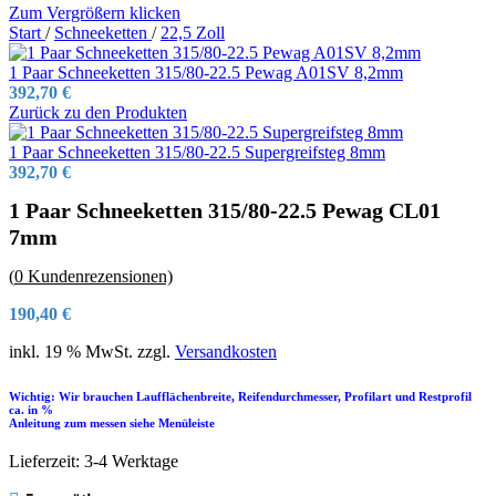
Zum Vergrößern klicken
Start
/
Schneeketten
/
22,5 Zoll
1 Paar Schneeketten 315/80-22.5 Pewag A01SV 8,2mm
392,70
€
Zurück zu den Produkten
1 Paar Schneeketten 315/80-22.5 Supergreifsteg 8mm
392,70
€
1 Paar Schneeketten 315/80-22.5 Pewag CL01
7mm
(
0
Kundenrezensionen)
190,40
€
inkl. 19 % MwSt.
zzgl.
Versandkosten
Wichtig: Wir brauchen Laufflächenbreite, Reifendurchmesser, Profilart und Restprofil
ca. in %
Anleitung zum messen siehe Menüleiste
Lieferzeit:
3-4 Werktage