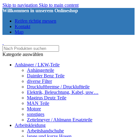
Skip to navigation
Skip to main content
Willkommen in unserem Onlineshop
Reifen richtig messen
Kontakt
Map
Kategorie auswählen
Anhänger / LKW-Teile
Anhängerteile
Daimler Benz Teile
diverse Filter
Druckluftbremse / Druckluftteile
Elektrik, Beleuchtung, Kabel, usw…
Magirus Deutz Teile
MAN Teile
Motore
sonstiges
Zettelmeyer / Ahlmann Ersatzteile
Arbeitskleidung
Arbeitshandschuhe
lange und kurze Hosen