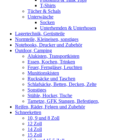
T-Shirts
Tücher & Schals
Unterwäsche
Socken
Unterhemden & Unterhosen
Lagertechnik, Gerüstteile
Normteile, Kleineisen, sonstiges
Notebooks, Drucker und Zubehör
Outdoor, Camping
Alukisten, Transportkisten
Essen, Kochen, Trinken
Feuer, Ferngläser, Leuchten
Munitionskisten
Rucksäcke und Taschen
Schlafsäcke, Betten, Decken, Zelte
Sonstiges
Stühle, Hocker, Tische
Tarnetze, GFK Stangen, Befestigen,
Reifen, Räder, Felgen und Zubehör
Schneeketten
10, 9 und 8 Zoll
12 Zoll
14 Zoll
15 Zoll