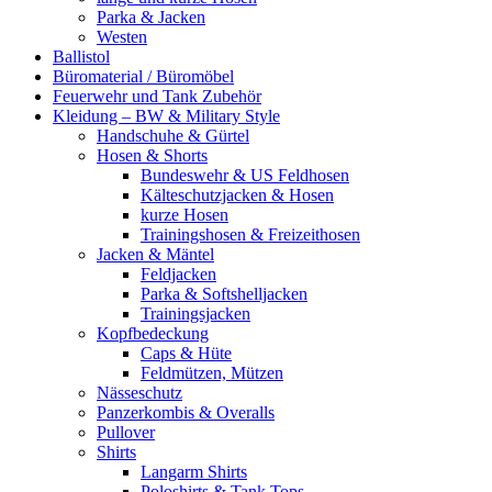
Parka & Jacken
Westen
Ballistol
Büromaterial / Büromöbel
Feuerwehr und Tank Zubehör
Kleidung – BW & Military Style
Handschuhe & Gürtel
Hosen & Shorts
Bundeswehr & US Feldhosen
Kälteschutzjacken & Hosen
kurze Hosen
Trainingshosen & Freizeithosen
Jacken & Mäntel
Feldjacken
Parka & Softshelljacken
Trainingsjacken
Kopfbedeckung
Caps & Hüte
Feldmützen, Mützen
Nässeschutz
Panzerkombis & Overalls
Pullover
Shirts
Langarm Shirts
Poloshirts & Tank Tops