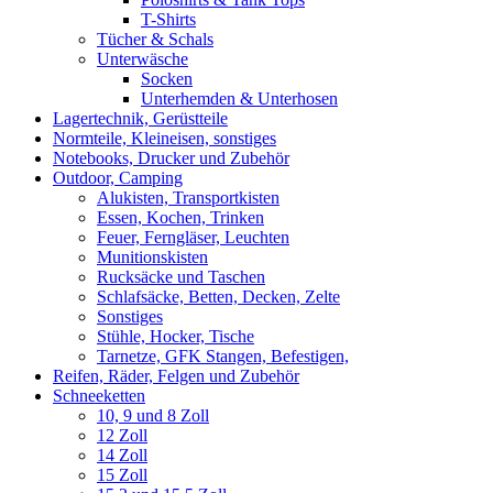
T-Shirts
Tücher & Schals
Unterwäsche
Socken
Unterhemden & Unterhosen
Lagertechnik, Gerüstteile
Normteile, Kleineisen, sonstiges
Notebooks, Drucker und Zubehör
Outdoor, Camping
Alukisten, Transportkisten
Essen, Kochen, Trinken
Feuer, Ferngläser, Leuchten
Munitionskisten
Rucksäcke und Taschen
Schlafsäcke, Betten, Decken, Zelte
Sonstiges
Stühle, Hocker, Tische
Tarnetze, GFK Stangen, Befestigen,
Reifen, Räder, Felgen und Zubehör
Schneeketten
10, 9 und 8 Zoll
12 Zoll
14 Zoll
15 Zoll