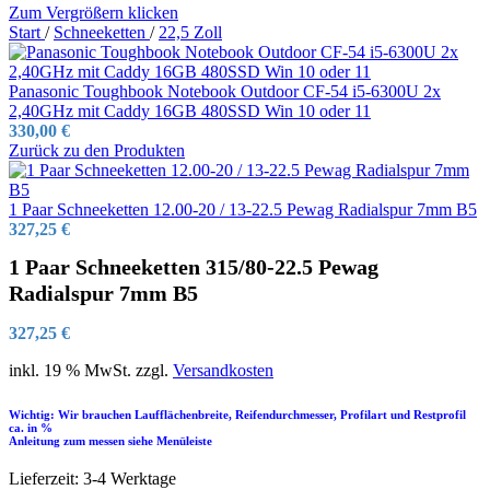
Zum Vergrößern klicken
Start
/
Schneeketten
/
22,5 Zoll
Panasonic Toughbook Notebook Outdoor CF-54 i5-6300U 2x
2,40GHz mit Caddy 16GB 480SSD Win 10 oder 11
330,00
€
Zurück zu den Produkten
1 Paar Schneeketten 12.00-20 / 13-22.5 Pewag Radialspur 7mm B5
327,25
€
1 Paar Schneeketten 315/80-22.5 Pewag
Radialspur 7mm B5
327,25
€
inkl. 19 % MwSt.
zzgl.
Versandkosten
Wichtig: Wir brauchen Laufflächenbreite, Reifendurchmesser, Profilart und Restprofil
ca. in %
Anleitung zum messen siehe Menüleiste
Lieferzeit:
3-4 Werktage