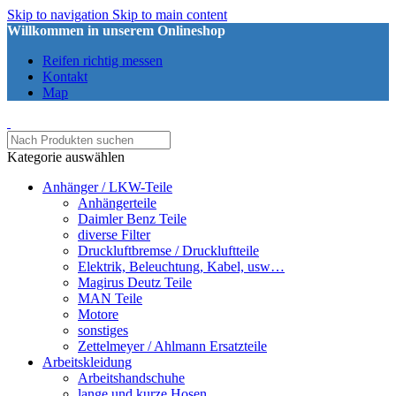
Skip to navigation
Skip to main content
Willkommen in unserem Onlineshop
Reifen richtig messen
Kontakt
Map
Kategorie auswählen
Anhänger / LKW-Teile
Anhängerteile
Daimler Benz Teile
diverse Filter
Druckluftbremse / Druckluftteile
Elektrik, Beleuchtung, Kabel, usw…
Magirus Deutz Teile
MAN Teile
Motore
sonstiges
Zettelmeyer / Ahlmann Ersatzteile
Arbeitskleidung
Arbeitshandschuhe
lange und kurze Hosen