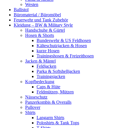
Westen
Ballistol
Büromaterial / Büromöbel
Feuerwehr und Tank Zubehör
Kleidung – BW & Military Style
Handschuhe & Gürtel
Hosen & Shorts
Bundeswehr & US Feldhosen
Kälteschutzjacken & Hosen
kurze Hosen
Trainingshosen & Freizeithosen
Jacken & Mäntel
Feldjacken
Parka & Softshelljacken
Trainingsjacken
Kopfbedeckung
Caps & Hüte
Feldmützen, Mützen
Nässeschutz
Panzerkombis & Overalls
Pullover
Shirts
Langarm Shirts
Poloshirts & Tank Tops
T-Shirts