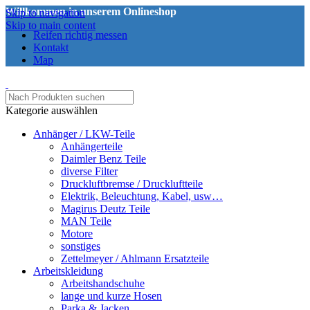
Willkommen in unserem Onlineshop
Skip to navigation
Skip to main content
Reifen richtig messen
Kontakt
Map
Kategorie auswählen
Anhänger / LKW-Teile
Anhängerteile
Daimler Benz Teile
diverse Filter
Druckluftbremse / Druckluftteile
Elektrik, Beleuchtung, Kabel, usw…
Magirus Deutz Teile
MAN Teile
Motore
sonstiges
Zettelmeyer / Ahlmann Ersatzteile
Arbeitskleidung
Arbeitshandschuhe
lange und kurze Hosen
Parka & Jacken