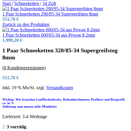
Start
/
Schneeketten
/
34 Zoll
1 Paar Schneeketten 290/95-34 Supergreifsteg 8mm
551,70
€
Zurück zu den Produkten
1 Paar Schneeketten 600/65-34 aus Pewag 8,2mm
1.999,20
€
1 Paar Schneeketten 320/85-34 Supergreifsteg
8mm
(
0
Kundenrezensionen)
511,70
€
inkl. 19 % MwSt.
zzgl.
Versandkosten
Wichtig: Wir brauchen Laufflächenbreite, Reifendurchmesser, Profilart und Restprofil
ca. in %
Anleitung zum messen siehe Menüleiste
Lieferzeit:
3-4 Werktage
3 vorrätig