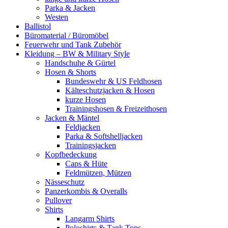
Parka & Jacken
Westen
Ballistol
Büromaterial / Büromöbel
Feuerwehr und Tank Zubehör
Kleidung – BW & Military Style
Handschuhe & Gürtel
Hosen & Shorts
Bundeswehr & US Feldhosen
Kälteschutzjacken & Hosen
kurze Hosen
Trainingshosen & Freizeithosen
Jacken & Mäntel
Feldjacken
Parka & Softshelljacken
Trainingsjacken
Kopfbedeckung
Caps & Hüte
Feldmützen, Mützen
Nässeschutz
Panzerkombis & Overalls
Pullover
Shirts
Langarm Shirts
Poloshirts & Tank Tops