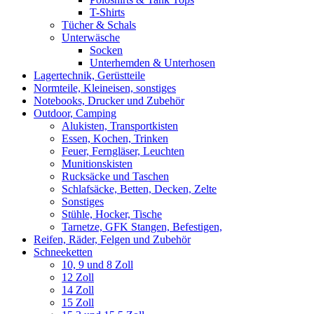
T-Shirts
Tücher & Schals
Unterwäsche
Socken
Unterhemden & Unterhosen
Lagertechnik, Gerüstteile
Normteile, Kleineisen, sonstiges
Notebooks, Drucker und Zubehör
Outdoor, Camping
Alukisten, Transportkisten
Essen, Kochen, Trinken
Feuer, Ferngläser, Leuchten
Munitionskisten
Rucksäcke und Taschen
Schlafsäcke, Betten, Decken, Zelte
Sonstiges
Stühle, Hocker, Tische
Tarnetze, GFK Stangen, Befestigen,
Reifen, Räder, Felgen und Zubehör
Schneeketten
10, 9 und 8 Zoll
12 Zoll
14 Zoll
15 Zoll