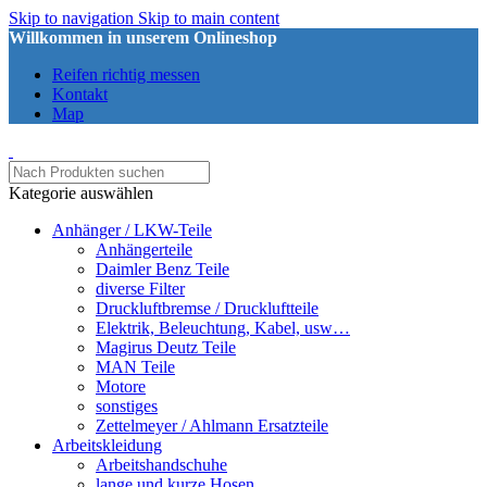
Skip to navigation
Skip to main content
Willkommen in unserem Onlineshop
Reifen richtig messen
Kontakt
Map
Kategorie auswählen
Anhänger / LKW-Teile
Anhängerteile
Daimler Benz Teile
diverse Filter
Druckluftbremse / Druckluftteile
Elektrik, Beleuchtung, Kabel, usw…
Magirus Deutz Teile
MAN Teile
Motore
sonstiges
Zettelmeyer / Ahlmann Ersatzteile
Arbeitskleidung
Arbeitshandschuhe
lange und kurze Hosen