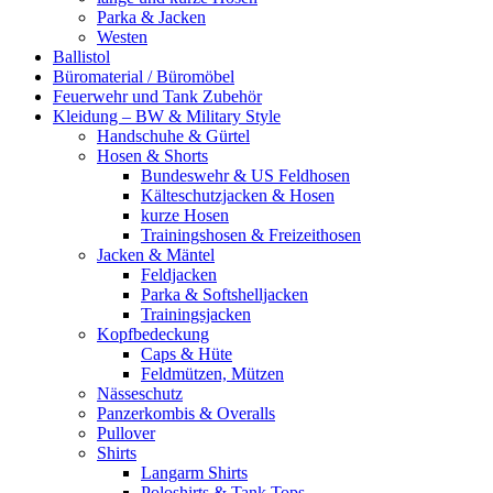
Parka & Jacken
Westen
Ballistol
Büromaterial / Büromöbel
Feuerwehr und Tank Zubehör
Kleidung – BW & Military Style
Handschuhe & Gürtel
Hosen & Shorts
Bundeswehr & US Feldhosen
Kälteschutzjacken & Hosen
kurze Hosen
Trainingshosen & Freizeithosen
Jacken & Mäntel
Feldjacken
Parka & Softshelljacken
Trainingsjacken
Kopfbedeckung
Caps & Hüte
Feldmützen, Mützen
Nässeschutz
Panzerkombis & Overalls
Pullover
Shirts
Langarm Shirts
Poloshirts & Tank Tops