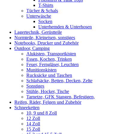
T-Shirts
Tücher & Schals
Unterwäsche
Socken
Unterhemden & Unterhosen
Lagertechnik, Gerüstteile
Normteile, Kleineisen, sonstiges
Notebooks, Drucker und Zubehör
Outdoor, Camping
Alukisten, Transportkisten
Essen, Kochen, Trinken
Feuer, Ferngläser, Leuchten
Munitionskisten
Rucksäcke und Taschen
Schlafsäcke, Betten, Decken, Zelte
Sonstiges
Stühle, Hocker, Tische
Tarnetze, GFK Stangen, Befestigen,
Reifen, Räder, Felgen und Zubehör
Schneeketten
10, 9 und 8 Zoll
12 Zoll
14 Zoll
15 Zoll