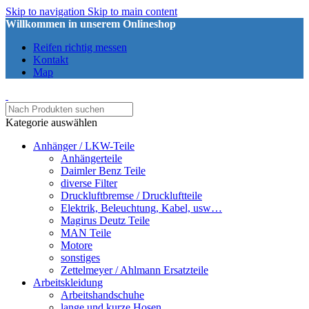
Skip to navigation
Skip to main content
Willkommen in unserem Onlineshop
Reifen richtig messen
Kontakt
Map
Kategorie auswählen
Anhänger / LKW-Teile
Anhängerteile
Daimler Benz Teile
diverse Filter
Druckluftbremse / Druckluftteile
Elektrik, Beleuchtung, Kabel, usw…
Magirus Deutz Teile
MAN Teile
Motore
sonstiges
Zettelmeyer / Ahlmann Ersatzteile
Arbeitskleidung
Arbeitshandschuhe
lange und kurze Hosen