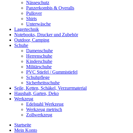
Nässeschutz
Panzerkombis & Overalls
Pullover
Shirts
Unterwäsche
Lagertechnik
Notebooks, Drucker und Zubehör
Outdoor, Camping
Schuhe
Damenschuhe
Herrenschuhe
Kinderschuhe
Militärschuhe
PVC Stiefel / Gummistiefel
Schuhpflege
Sicherheitsschuhe
Seile, Ketten, Schäkel, Verzurrmaterial
Haushalt, Garten, Deko
Werkzeug
Edelstahl Werkzeug
Werkzeug metrisch
Zollwerkzeug
Startseite
Mein Konto