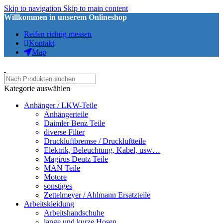
Skip to navigation
Skip to main content
Willkommen in unserem Onlineshop
Reifen richtig messen
Kontakt
Map
Kategorie auswählen
Anhänger / LKW-Teile
Anhängerteile
Daimler Benz Teile
diverse Filter
Druckluftbremse / Druckluftteile
Elektrik, Beleuchtung, Kabel, usw…
Magirus Deutz Teile
MAN Teile
Motore
sonstiges
Zettelmeyer / Ahlmann Ersatzteile
Arbeitskleidung
Arbeitshandschuhe
lange und kurze Hosen