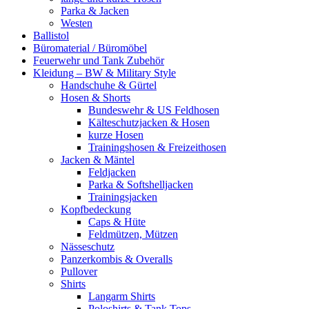
Parka & Jacken
Westen
Ballistol
Büromaterial / Büromöbel
Feuerwehr und Tank Zubehör
Kleidung – BW & Military Style
Handschuhe & Gürtel
Hosen & Shorts
Bundeswehr & US Feldhosen
Kälteschutzjacken & Hosen
kurze Hosen
Trainingshosen & Freizeithosen
Jacken & Mäntel
Feldjacken
Parka & Softshelljacken
Trainingsjacken
Kopfbedeckung
Caps & Hüte
Feldmützen, Mützen
Nässeschutz
Panzerkombis & Overalls
Pullover
Shirts
Langarm Shirts
Poloshirts & Tank Tops