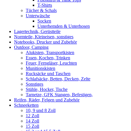
T-Shirts
Tücher & Schals
Unterwäsche
Socken
Unterhemden & Unterhosen
Lagertechnik, Gerüstteile
Normteile, Kleineisen, sonstiges
Notebooks, Drucker und Zubehör
Outdoor, Camping
Alukisten, Transportkisten
Essen, Kochen, Trinken
Feuer, Ferngläser, Leuchten
Munitionskisten
Rucksäcke und Taschen
Schlafsäcke, Betten, Decken, Zelte
Sonstiges
Stühle, Hocker, Tische
Tarnetze, GFK Stangen, Befestigen,
Reifen, Räder, Felgen und Zubehör
Schneeketten
10, 9 und 8 Zoll
12 Zoll
14 Zoll
15 Zoll