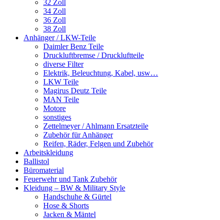
32 Zoll
34 Zoll
36 Zoll
38 Zoll
Anhänger / LKW-Teile
Daimler Benz Teile
Druckluftbremse / Druckluftteile
diverse Filter
Elektrik, Beleuchtung, Kabel, usw…
LKW Teile
Magirus Deutz Teile
MAN Teile
Motore
sonstiges
Zettelmeyer / Ahlmann Ersatzteile
Zubehör für Anhänger
Reifen, Räder, Felgen und Zubehör
Arbeitskleidung
Ballistol
Büromaterial
Feuerwehr und Tank Zubehör
Kleidung – BW & Military Style
Handschuhe & Gürtel
Hose & Shorts
Jacken & Mäntel