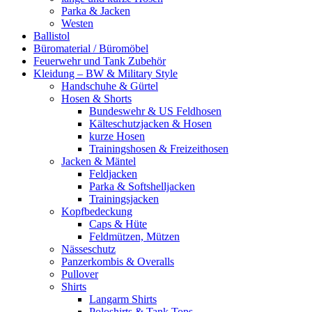
Parka & Jacken
Westen
Ballistol
Büromaterial / Büromöbel
Feuerwehr und Tank Zubehör
Kleidung – BW & Military Style
Handschuhe & Gürtel
Hosen & Shorts
Bundeswehr & US Feldhosen
Kälteschutzjacken & Hosen
kurze Hosen
Trainingshosen & Freizeithosen
Jacken & Mäntel
Feldjacken
Parka & Softshelljacken
Trainingsjacken
Kopfbedeckung
Caps & Hüte
Feldmützen, Mützen
Nässeschutz
Panzerkombis & Overalls
Pullover
Shirts
Langarm Shirts
Poloshirts & Tank Tops