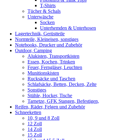
T-Shirts
Tücher & Schals
Unterwäsche
Socken
Unterhemden & Unterhosen
Lagertechnik, Gerüstteile
Normteile, Kleineisen, sonstiges
Notebooks, Drucker und Zubehör
Outdoor, Camping
Alukisten, Transportkisten
Essen, Kochen, Trinken
Feuer, Ferngläser, Leuchten
Munitionskisten
Rucksäcke und Taschen
Schlafsäcke, Betten, Decken, Zelte
Sonstiges
Stühle, Hocker, Tische
Tarnetze, GFK Stangen, Befestigen,
Reifen, Räder, Felgen und Zubehör
Schneeketten
10, 9 und 8 Zoll
12 Zoll
14 Zoll
15 Zoll