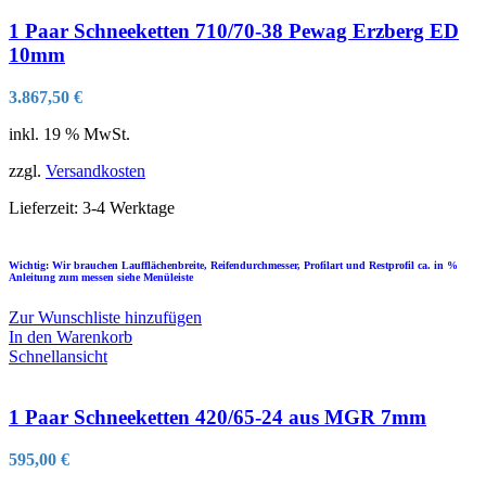
1 Paar Schneeketten 710/70-38 Pewag Erzberg ED
10mm
3.867,50
€
inkl. 19 % MwSt.
zzgl.
Versandkosten
Lieferzeit:
3-4 Werktage
Wichtig: Wir brauchen Laufflächenbreite, Reifendurchmesser, Profilart und Restprofil ca. in %
Anleitung zum messen siehe Menüleiste
Zur Wunschliste hinzufügen
In den Warenkorb
Schnellansicht
1 Paar Schneeketten 420/65-24 aus MGR 7mm
595,00
€