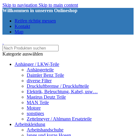
Skip to navigation
Skip to main content
Willkommen in unserem Onlineshop
Reifen richtig messen
Kontakt
Map
Kategorie auswählen
Anhänger / LKW-Teile
Anhängerteile
Daimler Benz Teile
diverse Filter
Druckluftbremse / Druckluftteile
Elektrik, Beleuchtung, Kabel, usw…
Magirus Deutz Teile
MAN Teile
Motore
sonstiges
Zettelmeyer / Ahlmann Ersatzteile
Arbeitskleidung
Arbeitshandschuhe
lange und kurze Hosen