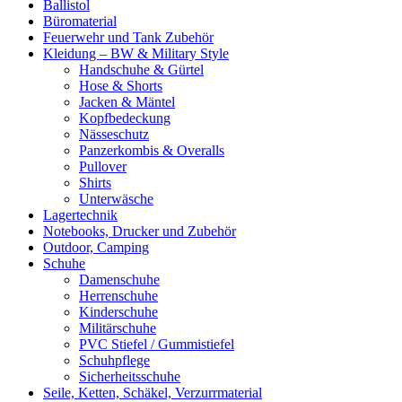
Ballistol
Büromaterial
Feuerwehr und Tank Zubehör
Kleidung – BW & Military Style
Handschuhe & Gürtel
Hose & Shorts
Jacken & Mäntel
Kopfbedeckung
Nässeschutz
Panzerkombis & Overalls
Pullover
Shirts
Unterwäsche
Lagertechnik
Notebooks, Drucker und Zubehör
Outdoor, Camping
Schuhe
Damenschuhe
Herrenschuhe
Kinderschuhe
Militärschuhe
PVC Stiefel / Gummistiefel
Schuhpflege
Sicherheitsschuhe
Seile, Ketten, Schäkel, Verzurrmaterial