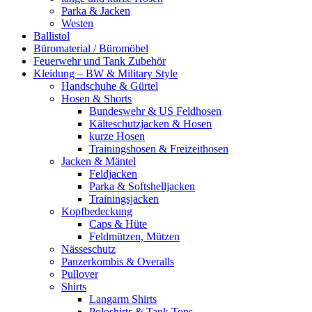
Parka & Jacken
Westen
Ballistol
Büromaterial / Büromöbel
Feuerwehr und Tank Zubehör
Kleidung – BW & Military Style
Handschuhe & Gürtel
Hosen & Shorts
Bundeswehr & US Feldhosen
Kälteschutzjacken & Hosen
kurze Hosen
Trainingshosen & Freizeithosen
Jacken & Mäntel
Feldjacken
Parka & Softshelljacken
Trainingsjacken
Kopfbedeckung
Caps & Hüte
Feldmützen, Mützen
Nässeschutz
Panzerkombis & Overalls
Pullover
Shirts
Langarm Shirts
Poloshirts & Tank Tops