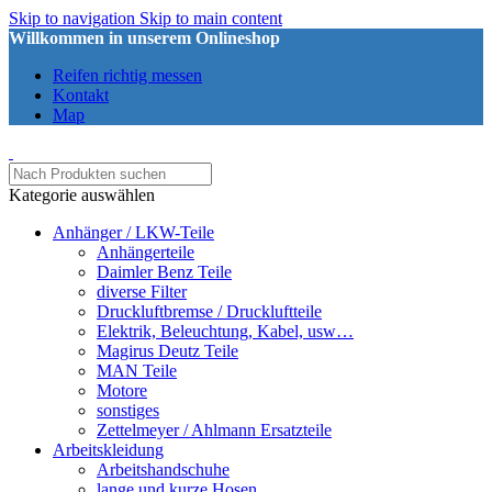
Skip to navigation
Skip to main content
Willkommen in unserem Onlineshop
Reifen richtig messen
Kontakt
Map
Kategorie auswählen
Anhänger / LKW-Teile
Anhängerteile
Daimler Benz Teile
diverse Filter
Druckluftbremse / Druckluftteile
Elektrik, Beleuchtung, Kabel, usw…
Magirus Deutz Teile
MAN Teile
Motore
sonstiges
Zettelmeyer / Ahlmann Ersatzteile
Arbeitskleidung
Arbeitshandschuhe
lange und kurze Hosen