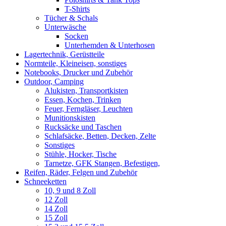
T-Shirts
Tücher & Schals
Unterwäsche
Socken
Unterhemden & Unterhosen
Lagertechnik, Gerüstteile
Normteile, Kleineisen, sonstiges
Notebooks, Drucker und Zubehör
Outdoor, Camping
Alukisten, Transportkisten
Essen, Kochen, Trinken
Feuer, Ferngläser, Leuchten
Munitionskisten
Rucksäcke und Taschen
Schlafsäcke, Betten, Decken, Zelte
Sonstiges
Stühle, Hocker, Tische
Tarnetze, GFK Stangen, Befestigen,
Reifen, Räder, Felgen und Zubehör
Schneeketten
10, 9 und 8 Zoll
12 Zoll
14 Zoll
15 Zoll