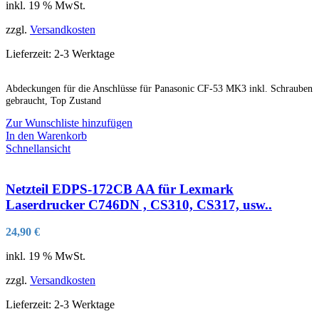
inkl. 19 % MwSt.
der
Produktseite
zzgl.
Versandkosten
gewählt
werden
Lieferzeit:
2-3 Werktage
Abdeckungen für die Anschlüsse für Panasonic CF-53 MK3 inkl. Schrauben
gebraucht, Top Zustand
Zur Wunschliste hinzufügen
In den Warenkorb
Schnellansicht
Netzteil EDPS-172CB AA für Lexmark
Laserdrucker C746DN , CS310, CS317, usw..
24,90
€
inkl. 19 % MwSt.
zzgl.
Versandkosten
Lieferzeit:
2-3 Werktage