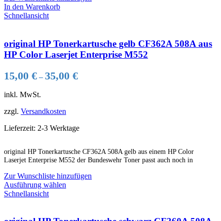
In den Warenkorb
Schnellansicht
original HP Tonerkartusche gelb CF362A 508A aus
HP Color Laserjet Enterprise M552
15,00
€
35,00
€
–
inkl. MwSt.
zzgl.
Versandkosten
Lieferzeit:
2-3 Werktage
original HP Tonerkartusche CF362A 508A gelb aus einem HP Color
Laserjet Enterprise M552 der Bundeswehr Toner passt auch noch in
Zur Wunschliste hinzufügen
Dieses
Ausführung wählen
Produkt
Schnellansicht
weist
mehrere
Varianten