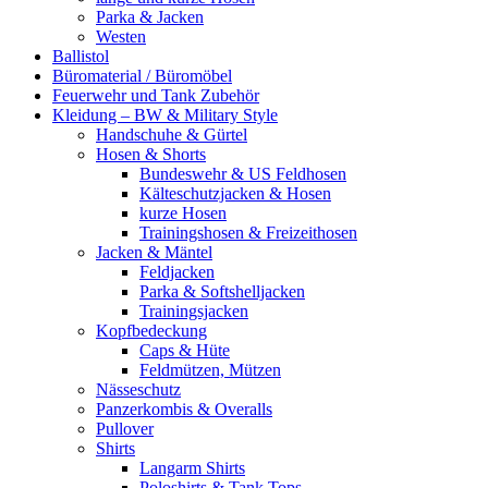
Parka & Jacken
Westen
Ballistol
Büromaterial / Büromöbel
Feuerwehr und Tank Zubehör
Kleidung – BW & Military Style
Handschuhe & Gürtel
Hosen & Shorts
Bundeswehr & US Feldhosen
Kälteschutzjacken & Hosen
kurze Hosen
Trainingshosen & Freizeithosen
Jacken & Mäntel
Feldjacken
Parka & Softshelljacken
Trainingsjacken
Kopfbedeckung
Caps & Hüte
Feldmützen, Mützen
Nässeschutz
Panzerkombis & Overalls
Pullover
Shirts
Langarm Shirts
Poloshirts & Tank Tops