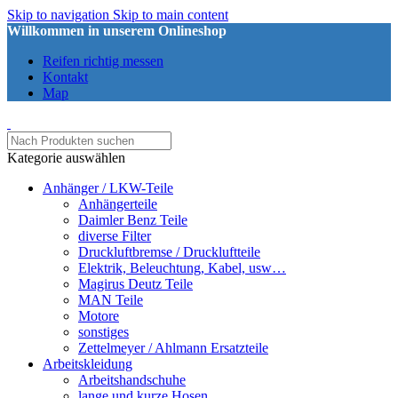
Skip to navigation
Skip to main content
Willkommen in unserem Onlineshop
Reifen richtig messen
Kontakt
Map
Kategorie auswählen
Anhänger / LKW-Teile
Anhängerteile
Daimler Benz Teile
diverse Filter
Druckluftbremse / Druckluftteile
Elektrik, Beleuchtung, Kabel, usw…
Magirus Deutz Teile
MAN Teile
Motore
sonstiges
Zettelmeyer / Ahlmann Ersatzteile
Arbeitskleidung
Arbeitshandschuhe
lange und kurze Hosen