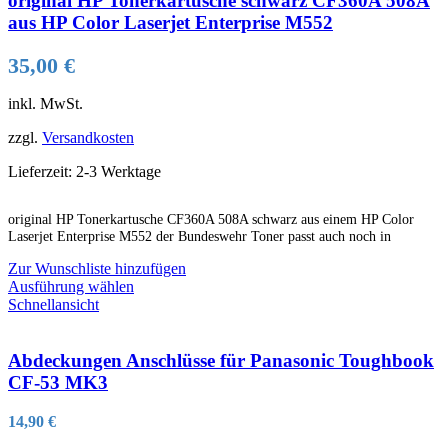
original HP Tonerkartusche schwarz CF360A 508A
auf.
aus HP Color Laserjet Enterprise M552
Die
Optionen
35,00
€
können
auf
inkl. MwSt.
der
Produktseite
zzgl.
Versandkosten
gewählt
werden
Lieferzeit:
2-3 Werktage
original HP Tonerkartusche CF360A 508A schwarz aus einem HP Color
Laserjet Enterprise M552 der Bundeswehr Toner passt auch noch in
Zur Wunschliste hinzufügen
Dieses
Ausführung wählen
Produkt
Schnellansicht
weist
mehrere
Varianten
Abdeckungen Anschlüsse für Panasonic Toughbook
auf.
CF-53 MK3
Die
Optionen
14,90
€
können
auf