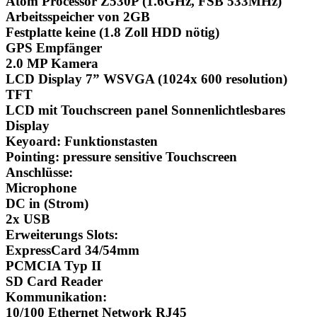
Atom Processor Z530P (1.6GHz, FSB 533MHz)
Arbeitsspeicher von 2GB
Festplatte keine (1.8 Zoll HDD nötig)
GPS Empfänger
2.0 MP Kamera
LCD Display 7” WSVGA (1024x 600 resolution)
TFT
LCD mit Touchscreen panel Sonnenlichtlesbares
Display
Keyoard: Funktionstasten
Pointing: pressure sensitive Touchscreen
Anschlüsse:
Microphone
DC in (Strom)
2x USB
Erweiterungs Slots:
ExpressCard 34/54mm
PCMCIA Typ II
SD Card Reader
Kommunikation:
10/100 Ethernet Network RJ45