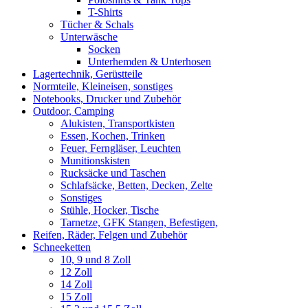
T-Shirts
Tücher & Schals
Unterwäsche
Socken
Unterhemden & Unterhosen
Lagertechnik, Gerüstteile
Normteile, Kleineisen, sonstiges
Notebooks, Drucker und Zubehör
Outdoor, Camping
Alukisten, Transportkisten
Essen, Kochen, Trinken
Feuer, Ferngläser, Leuchten
Munitionskisten
Rucksäcke und Taschen
Schlafsäcke, Betten, Decken, Zelte
Sonstiges
Stühle, Hocker, Tische
Tarnetze, GFK Stangen, Befestigen,
Reifen, Räder, Felgen und Zubehör
Schneeketten
10, 9 und 8 Zoll
12 Zoll
14 Zoll
15 Zoll