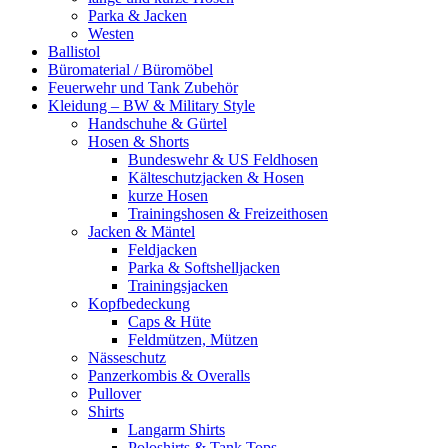
Parka & Jacken
Westen
Ballistol
Büromaterial / Büromöbel
Feuerwehr und Tank Zubehör
Kleidung – BW & Military Style
Handschuhe & Gürtel
Hosen & Shorts
Bundeswehr & US Feldhosen
Kälteschutzjacken & Hosen
kurze Hosen
Trainingshosen & Freizeithosen
Jacken & Mäntel
Feldjacken
Parka & Softshelljacken
Trainingsjacken
Kopfbedeckung
Caps & Hüte
Feldmützen, Mützen
Nässeschutz
Panzerkombis & Overalls
Pullover
Shirts
Langarm Shirts
Poloshirts & Tank Tops