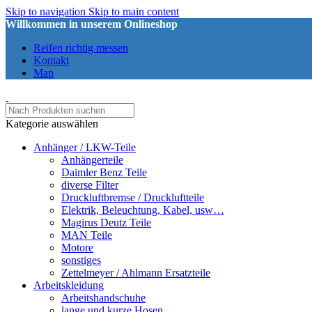
Skip to navigation
Skip to main content
Willkommen in unserem Onlineshop
Reifen richtig messen
Kontakt
Map
Kategorie auswählen
Anhänger / LKW-Teile
Anhängerteile
Daimler Benz Teile
diverse Filter
Druckluftbremse / Druckluftteile
Elektrik, Beleuchtung, Kabel, usw…
Magirus Deutz Teile
MAN Teile
Motore
sonstiges
Zettelmeyer / Ahlmann Ersatzteile
Arbeitskleidung
Arbeitshandschuhe
lange und kurze Hosen