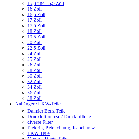
15,3 und 15,5 Zoll
16 Zoll
16,5 Zoll
17 Zoll
17,5 Zoll
18 Zoll
19,5 Zoll
20 Zoll
22,5 Zoll
24 Zoll
25 Zoll
26 Zoll
28 Zoll
30 Zoll
32 Zoll
34 Zoll
36 Zoll
38 Zoll
Anhänger / LKW-Teile
Daimler Benz Teile
Druckluftbremse / Druckluftteile
diverse Filter
Elektrik, Beleuchtung, Kabel, usw…
LKW Teile
Magirus Deutz Teile