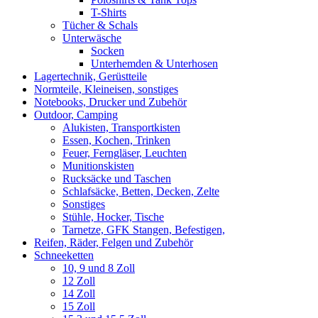
T-Shirts
Tücher & Schals
Unterwäsche
Socken
Unterhemden & Unterhosen
Lagertechnik, Gerüstteile
Normteile, Kleineisen, sonstiges
Notebooks, Drucker und Zubehör
Outdoor, Camping
Alukisten, Transportkisten
Essen, Kochen, Trinken
Feuer, Ferngläser, Leuchten
Munitionskisten
Rucksäcke und Taschen
Schlafsäcke, Betten, Decken, Zelte
Sonstiges
Stühle, Hocker, Tische
Tarnetze, GFK Stangen, Befestigen,
Reifen, Räder, Felgen und Zubehör
Schneeketten
10, 9 und 8 Zoll
12 Zoll
14 Zoll
15 Zoll