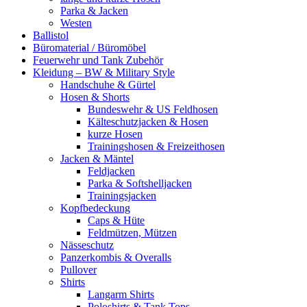
Parka & Jacken
Westen
Ballistol
Büromaterial / Büromöbel
Feuerwehr und Tank Zubehör
Kleidung – BW & Military Style
Handschuhe & Gürtel
Hosen & Shorts
Bundeswehr & US Feldhosen
Kälteschutzjacken & Hosen
kurze Hosen
Trainingshosen & Freizeithosen
Jacken & Mäntel
Feldjacken
Parka & Softshelljacken
Trainingsjacken
Kopfbedeckung
Caps & Hüte
Feldmützen, Mützen
Nässeschutz
Panzerkombis & Overalls
Pullover
Shirts
Langarm Shirts
Poloshirts & Tank Tops