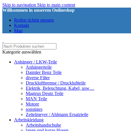
Skip to navigation
Skip to main content
Willkommen in unserem Onlineshop
Reifen richtig messen
Kontakt
Map
Kategorie auswählen
Anhänger / LKW-Teile
Anhängerteile
Daimler Benz Teile
diverse Filter
Druckluftbremse / Druckluftteile
Elektrik, Beleuchtung, Kabel, usw…
Magirus Deutz Teile
MAN Teile
Motore
sonstiges
Zettelmeyer / Ahlmann Ersatzteile
Arbeitskleidung
Arbeitshandschuhe
lange und kurze Hosen