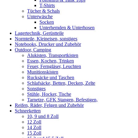
T-Shirts
Tücher & Schals
Unterwäsche
Socken
Unterhemden & Unterhosen
Lagertechnik, Gerüstteile
Normteile, Kleineisen, sonstiges
Notebooks, Drucker und Zubehör
Outdoor, Camping
Alukisten, Transportkisten
Essen, Kochen, Trinken
Feuer, Ferngläser, Leuchten
Munitionskisten
Rucksäcke und Taschen
Schlafsäcke, Betten, Decken, Zelte
Sonstiges
Stühle, Hocker, Tische
Tarnetze, GFK Stangen, Befestigen,
Reifen, Räder, Felgen und Zubehör
Schneeketten
10, 9 und 8 Zoll
12 Zoll
14 Zoll
15 Zoll