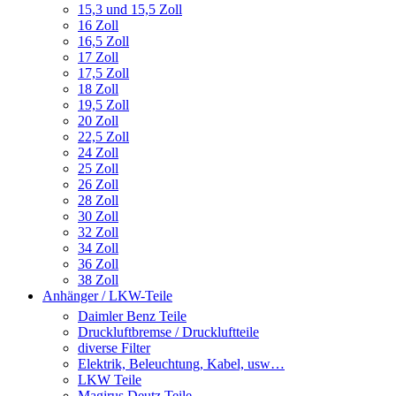
15,3 und 15,5 Zoll
16 Zoll
16,5 Zoll
17 Zoll
17,5 Zoll
18 Zoll
19,5 Zoll
20 Zoll
22,5 Zoll
24 Zoll
25 Zoll
26 Zoll
28 Zoll
30 Zoll
32 Zoll
34 Zoll
36 Zoll
38 Zoll
Anhänger / LKW-Teile
Daimler Benz Teile
Druckluftbremse / Druckluftteile
diverse Filter
Elektrik, Beleuchtung, Kabel, usw…
LKW Teile
Magirus Deutz Teile