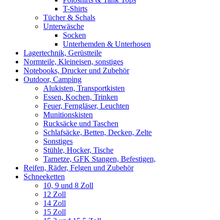
T-Shirts
Tücher & Schals
Unterwäsche
Socken
Unterhemden & Unterhosen
Lagertechnik, Gerüstteile
Normteile, Kleineisen, sonstiges
Notebooks, Drucker und Zubehör
Outdoor, Camping
Alukisten, Transportkisten
Essen, Kochen, Trinken
Feuer, Ferngläser, Leuchten
Munitionskisten
Rucksäcke und Taschen
Schlafsäcke, Betten, Decken, Zelte
Sonstiges
Stühle, Hocker, Tische
Tarnetze, GFK Stangen, Befestigen,
Reifen, Räder, Felgen und Zubehör
Schneeketten
10, 9 und 8 Zoll
12 Zoll
14 Zoll
15 Zoll