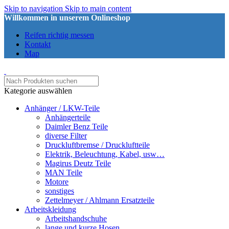
Skip to navigation
Skip to main content
Willkommen in unserem Onlineshop
Reifen richtig messen
Kontakt
Map
Kategorie auswählen
Anhänger / LKW-Teile
Anhängerteile
Daimler Benz Teile
diverse Filter
Druckluftbremse / Druckluftteile
Elektrik, Beleuchtung, Kabel, usw…
Magirus Deutz Teile
MAN Teile
Motore
sonstiges
Zettelmeyer / Ahlmann Ersatzteile
Arbeitskleidung
Arbeitshandschuhe
lange und kurze Hosen