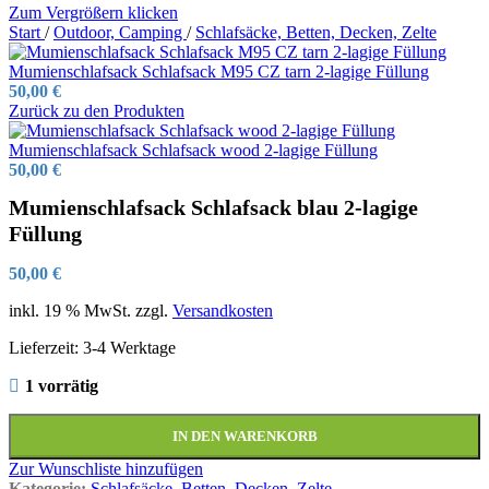
Zum Vergrößern klicken
Start
/
Outdoor, Camping
/
Schlafsäcke, Betten, Decken, Zelte
Mumienschlafsack Schlafsack M95 CZ tarn 2-lagige Füllung
50,00
€
Zurück zu den Produkten
Mumienschlafsack Schlafsack wood 2-lagige Füllung
50,00
€
Mumienschlafsack Schlafsack blau 2-lagige
Füllung
50,00
€
inkl. 19 % MwSt.
zzgl.
Versandkosten
Lieferzeit:
3-4 Werktage
1 vorrätig
IN DEN WARENKORB
Zur Wunschliste hinzufügen
Kategorie:
Schlafsäcke, Betten, Decken, Zelte