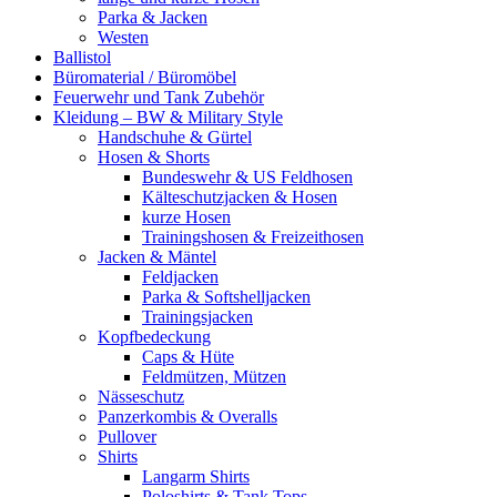
Parka & Jacken
Westen
Ballistol
Büromaterial / Büromöbel
Feuerwehr und Tank Zubehör
Kleidung – BW & Military Style
Handschuhe & Gürtel
Hosen & Shorts
Bundeswehr & US Feldhosen
Kälteschutzjacken & Hosen
kurze Hosen
Trainingshosen & Freizeithosen
Jacken & Mäntel
Feldjacken
Parka & Softshelljacken
Trainingsjacken
Kopfbedeckung
Caps & Hüte
Feldmützen, Mützen
Nässeschutz
Panzerkombis & Overalls
Pullover
Shirts
Langarm Shirts
Poloshirts & Tank Tops