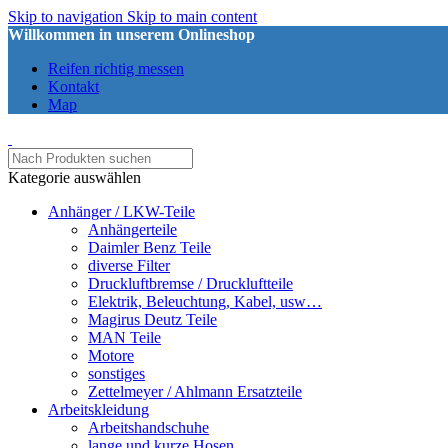
Skip to navigation
Skip to main content
Willkommen in unserem Onlineshop
Reifen richtig messen
Kontakt
Map
Kategorie auswählen
Anhänger / LKW-Teile
Anhängerteile
Daimler Benz Teile
diverse Filter
Druckluftbremse / Druckluftteile
Elektrik, Beleuchtung, Kabel, usw…
Magirus Deutz Teile
MAN Teile
Motore
sonstiges
Zettelmeyer / Ahlmann Ersatzteile
Arbeitskleidung
Arbeitshandschuhe
lange und kurze Hosen