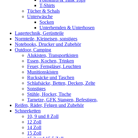
T-Shirts
Tücher & Schals
Unterwäsche
Socken
Unterhemden & Unterhosen
Lagertechnik, Gerüstteile
Normteile, Kleineisen, sonstiges
Notebooks, Drucker und Zubehör
Outdoor, Camping
Alukisten, Transportkisten
Essen, Kochen, Trinken
Feuer, Ferngläser, Leuchten
Munitionskisten
Rucksäcke und Taschen
Schlafsäcke, Betten, Decken, Zelte
Sonstiges
Stühle, Hocker, Tische
Tarnetze, GFK Stangen, Befestigen,
Reifen, Räder, Felgen und Zubehör
Schneeketten
10, 9 und 8 Zoll
12 Zoll
14 Zoll
15 Zoll