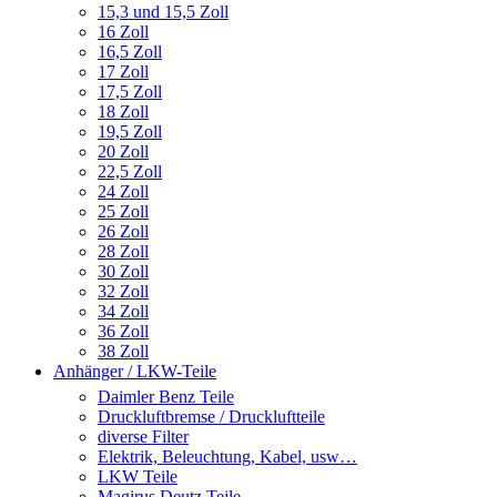
15,3 und 15,5 Zoll
16 Zoll
16,5 Zoll
17 Zoll
17,5 Zoll
18 Zoll
19,5 Zoll
20 Zoll
22,5 Zoll
24 Zoll
25 Zoll
26 Zoll
28 Zoll
30 Zoll
32 Zoll
34 Zoll
36 Zoll
38 Zoll
Anhänger / LKW-Teile
Daimler Benz Teile
Druckluftbremse / Druckluftteile
diverse Filter
Elektrik, Beleuchtung, Kabel, usw…
LKW Teile
Magirus Deutz Teile