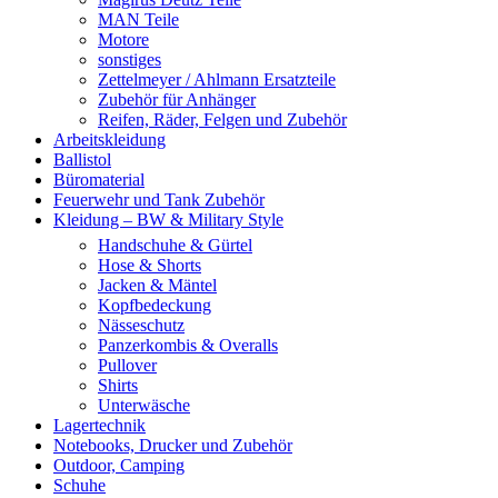
MAN Teile
Motore
sonstiges
Zettelmeyer / Ahlmann Ersatzteile
Zubehör für Anhänger
Reifen, Räder, Felgen und Zubehör
Arbeitskleidung
Ballistol
Büromaterial
Feuerwehr und Tank Zubehör
Kleidung – BW & Military Style
Handschuhe & Gürtel
Hose & Shorts
Jacken & Mäntel
Kopfbedeckung
Nässeschutz
Panzerkombis & Overalls
Pullover
Shirts
Unterwäsche
Lagertechnik
Notebooks, Drucker und Zubehör
Outdoor, Camping
Schuhe