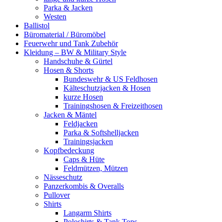
Parka & Jacken
Westen
Ballistol
Büromaterial / Büromöbel
Feuerwehr und Tank Zubehör
Kleidung – BW & Military Style
Handschuhe & Gürtel
Hosen & Shorts
Bundeswehr & US Feldhosen
Kälteschutzjacken & Hosen
kurze Hosen
Trainingshosen & Freizeithosen
Jacken & Mäntel
Feldjacken
Parka & Softshelljacken
Trainingsjacken
Kopfbedeckung
Caps & Hüte
Feldmützen, Mützen
Nässeschutz
Panzerkombis & Overalls
Pullover
Shirts
Langarm Shirts
Poloshirts & Tank Tops