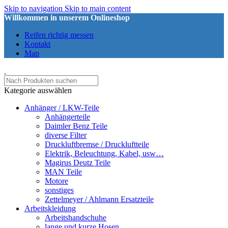
Skip to navigation
Skip to main content
Willkommen in unserem Onlineshop
Reifen richtig messen
Kontakt
Map
Kategorie auswählen
Anhänger / LKW-Teile
Anhängerteile
Daimler Benz Teile
diverse Filter
Druckluftbremse / Druckluftteile
Elektrik, Beleuchtung, Kabel, usw…
Magirus Deutz Teile
MAN Teile
Motore
sonstiges
Zettelmeyer / Ahlmann Ersatzteile
Arbeitskleidung
Arbeitshandschuhe
lange und kurze Hosen