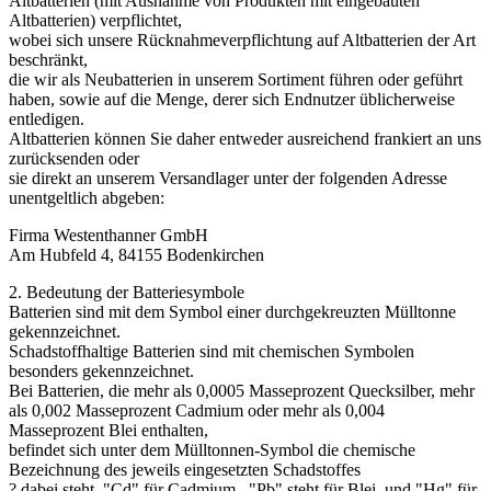
Altbatterien (mit Ausnahme von Produkten mit eingebauten
Altbatterien) verpflichtet,
wobei sich unsere Rücknahmeverpflichtung auf Altbatterien der Art
beschränkt,
die wir als Neubatterien in unserem Sortiment führen oder geführt
haben, sowie auf die Menge, derer sich Endnutzer üblicherweise
entledigen.
Altbatterien können Sie daher entweder ausreichend frankiert an uns
zurücksenden oder
sie direkt an unserem Versandlager unter der folgenden Adresse
unentgeltlich abgeben:
Firma Westenthanner GmbH
Am Hubfeld 4, 84155 Bodenkirchen
2. Bedeutung der Batteriesymbole
Batterien sind mit dem Symbol einer durchgekreuzten Mülltonne
gekennzeichnet.
Schadstoffhaltige Batterien sind mit chemischen Symbolen
besonders gekennzeichnet.
Bei Batterien, die mehr als 0,0005 Masseprozent Quecksilber, mehr
als 0,002 Masseprozent Cadmium oder mehr als 0,004
Masseprozent Blei enthalten,
befindet sich unter dem Mülltonnen-Symbol die chemische
Bezeichnung des jeweils eingesetzten Schadstoffes
? dabei steht "Cd" für Cadmium, "Pb" steht für Blei, und "Hg" für