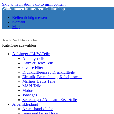
Skip to navigation
Skip to main content
Willkommen in unserem Onlineshop
Reifen richtig messen
Kontakt
Map
Kategorie auswählen
Anhänger / LKW-Teile
Anhängerteile
Daimler Benz Teile
diverse Filter
Druckluftbremse / Druckluftteile
Elektrik, Beleuchtung, Kabel, usw…
Magirus Deutz Teile
MAN Teile
Motore
sonstiges
Zettelmeyer / Ahlmann Ersatzteile
Arbeitskleidung
Arbeitshandschuhe
lange und kurze Hosen