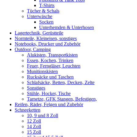
T-Shirts
Tücher & Schals
Unterwäsche
Socken
Unterhemden & Unterhosen
Lagertechnik, Gerüstteile
Normteile, Kleineisen, sonstiges
Notebooks, Drucker und Zubehör
Outdoor, Camping
Alukisten, Transportkisten
Essen, Kochen, Trinken
Feuer, Ferngläser, Leuchten
Munitionskisten
Rucksäcke und Taschen
Schlafsäcke, Betten, Decken, Zelte
Sonstiges
Stühle, Hocker, Tische
Tarnetze, GFK Stangen, Befestigen,
Reifen, Räder, Felgen und Zubehör
Schneeketten
10, 9 und 8 Zoll
12 Zoll
14 Zoll
15 Zoll