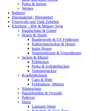
Parka & Jacken
Westen
Ballistol
Büromaterial / Büromöbel
Feuerwehr und Tank Zubehör
Kleidung – BW & Military Style
Handschuhe & Gürtel
Hosen & Shorts
Bundeswehr & US Feldhosen
Kälteschutzjacken & Hosen
kurze Hosen
Trainingshosen & Freizeithosen
Jacken & Mäntel
Feldjacken
Parka & Softshelljacken
Trainingsjacken
Kopfbedeckung
Caps & Hüte
Feldmützen, Mützen
Nässeschutz
Panzerkombis & Overalls
Pullover
Shirts
Langarm Shirts
Poloshirts & Tank Tops