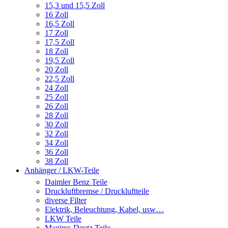
15,3 und 15,5 Zoll
16 Zoll
16,5 Zoll
17 Zoll
17,5 Zoll
18 Zoll
19,5 Zoll
20 Zoll
22,5 Zoll
24 Zoll
25 Zoll
26 Zoll
28 Zoll
30 Zoll
32 Zoll
34 Zoll
36 Zoll
38 Zoll
Anhänger / LKW-Teile
Daimler Benz Teile
Druckluftbremse / Druckluftteile
diverse Filter
Elektrik, Beleuchtung, Kabel, usw…
LKW Teile
Magirus Deutz Teile