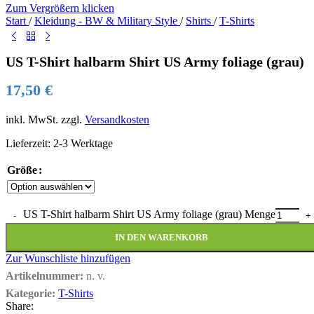
Zum Vergrößern klicken
Start
/
Kleidung - BW & Military Style
/
Shirts
/
T-Shirts
US T-Shirt halbarm Shirt US Army foliage (grau)
17,50
€
inkl. MwSt.
zzgl.
Versandkosten
Lieferzeit:
2-3 Werktage
Größe
US T-Shirt halbarm Shirt US Army foliage (grau) Menge
IN DEN WARENKORB
Zur Wunschliste hinzufügen
Artikelnummer:
n. v.
Kategorie:
T-Shirts
Share: