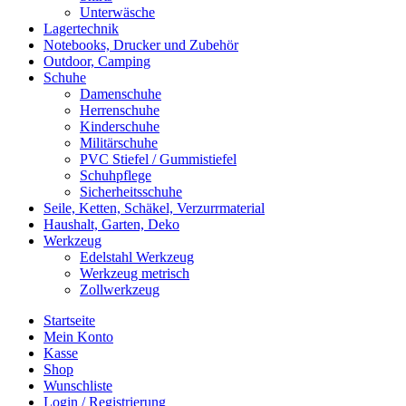
Unterwäsche
Lagertechnik
Notebooks, Drucker und Zubehör
Outdoor, Camping
Schuhe
Damenschuhe
Herrenschuhe
Kinderschuhe
Militärschuhe
PVC Stiefel / Gummistiefel
Schuhpflege
Sicherheitsschuhe
Seile, Ketten, Schäkel, Verzurrmaterial
Haushalt, Garten, Deko
Werkzeug
Edelstahl Werkzeug
Werkzeug metrisch
Zollwerkzeug
Startseite
Mein Konto
Kasse
Shop
Wunschliste
Login / Registrierung