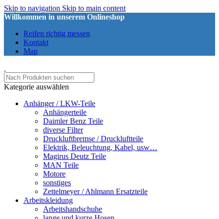
Skip to navigation
Skip to main content
Willkommen in unserem Onlineshop
Reifen richtig messen
Kontakt
Map
Kategorie auswählen
Anhänger / LKW-Teile
Anhängerteile
Daimler Benz Teile
diverse Filter
Druckluftbremse / Druckluftteile
Elektrik, Beleuchtung, Kabel, usw…
Magirus Deutz Teile
MAN Teile
Motore
sonstiges
Zettelmeyer / Ahlmann Ersatzteile
Arbeitskleidung
Arbeitshandschuhe
lange und kurze Hosen