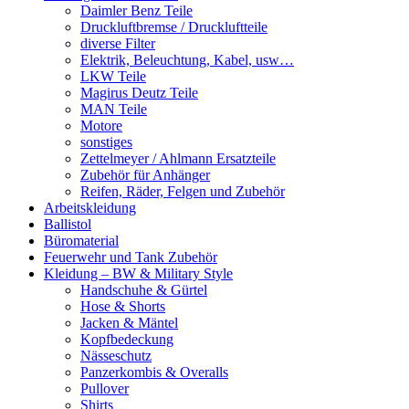
Daimler Benz Teile
Druckluftbremse / Druckluftteile
diverse Filter
Elektrik, Beleuchtung, Kabel, usw…
LKW Teile
Magirus Deutz Teile
MAN Teile
Motore
sonstiges
Zettelmeyer / Ahlmann Ersatzteile
Zubehör für Anhänger
Reifen, Räder, Felgen und Zubehör
Arbeitskleidung
Ballistol
Büromaterial
Feuerwehr und Tank Zubehör
Kleidung – BW & Military Style
Handschuhe & Gürtel
Hose & Shorts
Jacken & Mäntel
Kopfbedeckung
Nässeschutz
Panzerkombis & Overalls
Pullover
Shirts