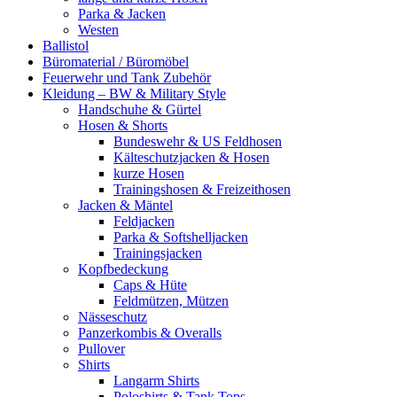
Parka & Jacken
Westen
Ballistol
Büromaterial / Büromöbel
Feuerwehr und Tank Zubehör
Kleidung – BW & Military Style
Handschuhe & Gürtel
Hosen & Shorts
Bundeswehr & US Feldhosen
Kälteschutzjacken & Hosen
kurze Hosen
Trainingshosen & Freizeithosen
Jacken & Mäntel
Feldjacken
Parka & Softshelljacken
Trainingsjacken
Kopfbedeckung
Caps & Hüte
Feldmützen, Mützen
Nässeschutz
Panzerkombis & Overalls
Pullover
Shirts
Langarm Shirts
Poloshirts & Tank Tops