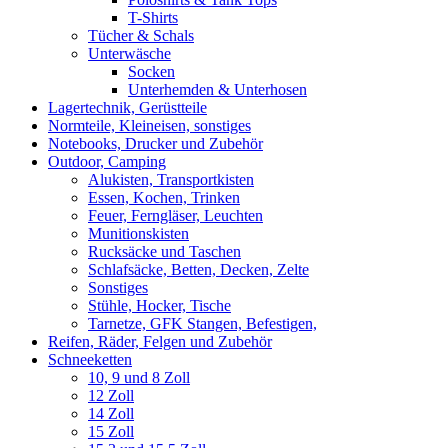
T-Shirts
Tücher & Schals
Unterwäsche
Socken
Unterhemden & Unterhosen
Lagertechnik, Gerüstteile
Normteile, Kleineisen, sonstiges
Notebooks, Drucker und Zubehör
Outdoor, Camping
Alukisten, Transportkisten
Essen, Kochen, Trinken
Feuer, Ferngläser, Leuchten
Munitionskisten
Rucksäcke und Taschen
Schlafsäcke, Betten, Decken, Zelte
Sonstiges
Stühle, Hocker, Tische
Tarnetze, GFK Stangen, Befestigen,
Reifen, Räder, Felgen und Zubehör
Schneeketten
10, 9 und 8 Zoll
12 Zoll
14 Zoll
15 Zoll