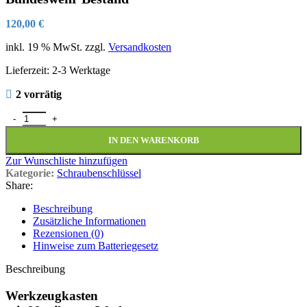
120,00
€
inkl. 19 % MwSt.
zzgl.
Versandkosten
Lieferzeit:
2-3 Werktage
2 vorrätig
Werkzeugkasten mit 99 Teilen Werkzeug aus Bundeswehr Bestand 
IN DEN WARENKORB
Zur Wunschliste hinzufügen
Kategorie:
Schraubenschlüssel
Share:
Beschreibung
Zusätzliche Informationen
Rezensionen (0)
Hinweise zum Batteriegesetz
Beschreibung
Werkzeugkasten