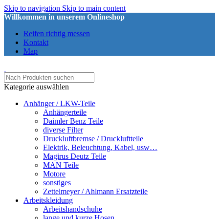
Skip to navigation
Skip to main content
Willkommen in unserem Onlineshop
Reifen richtig messen
Kontakt
Map
Kategorie auswählen
Anhänger / LKW-Teile
Anhängerteile
Daimler Benz Teile
diverse Filter
Druckluftbremse / Druckluftteile
Elektrik, Beleuchtung, Kabel, usw…
Magirus Deutz Teile
MAN Teile
Motore
sonstiges
Zettelmeyer / Ahlmann Ersatzteile
Arbeitskleidung
Arbeitshandschuhe
lange und kurze Hosen