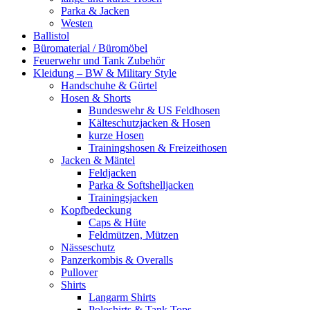
Parka & Jacken
Westen
Ballistol
Büromaterial / Büromöbel
Feuerwehr und Tank Zubehör
Kleidung – BW & Military Style
Handschuhe & Gürtel
Hosen & Shorts
Bundeswehr & US Feldhosen
Kälteschutzjacken & Hosen
kurze Hosen
Trainingshosen & Freizeithosen
Jacken & Mäntel
Feldjacken
Parka & Softshelljacken
Trainingsjacken
Kopfbedeckung
Caps & Hüte
Feldmützen, Mützen
Nässeschutz
Panzerkombis & Overalls
Pullover
Shirts
Langarm Shirts
Poloshirts & Tank Tops