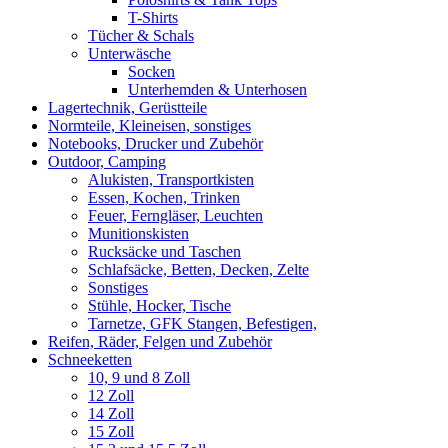
T-Shirts
Tücher & Schals
Unterwäsche
Socken
Unterhemden & Unterhosen
Lagertechnik, Gerüstteile
Normteile, Kleineisen, sonstiges
Notebooks, Drucker und Zubehör
Outdoor, Camping
Alukisten, Transportkisten
Essen, Kochen, Trinken
Feuer, Ferngläser, Leuchten
Munitionskisten
Rucksäcke und Taschen
Schlafsäcke, Betten, Decken, Zelte
Sonstiges
Stühle, Hocker, Tische
Tarnetze, GFK Stangen, Befestigen,
Reifen, Räder, Felgen und Zubehör
Schneeketten
10, 9 und 8 Zoll
12 Zoll
14 Zoll
15 Zoll