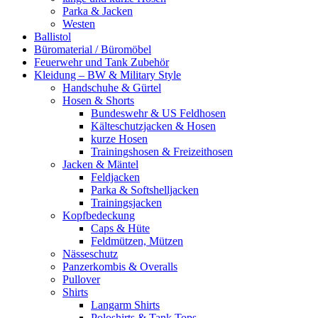
Parka & Jacken
Westen
Ballistol
Büromaterial / Büromöbel
Feuerwehr und Tank Zubehör
Kleidung – BW & Military Style
Handschuhe & Gürtel
Hosen & Shorts
Bundeswehr & US Feldhosen
Kälteschutzjacken & Hosen
kurze Hosen
Trainingshosen & Freizeithosen
Jacken & Mäntel
Feldjacken
Parka & Softshelljacken
Trainingsjacken
Kopfbedeckung
Caps & Hüte
Feldmützen, Mützen
Nässeschutz
Panzerkombis & Overalls
Pullover
Shirts
Langarm Shirts
Poloshirts & Tank Tops