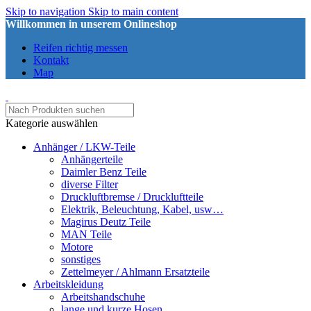
Skip to navigation
Skip to main content
Willkommen in unserem Onlineshop
Reifen richtig messen
Kontakt
Map
Kategorie auswählen
Anhänger / LKW-Teile
Anhängerteile
Daimler Benz Teile
diverse Filter
Druckluftbremse / Druckluftteile
Elektrik, Beleuchtung, Kabel, usw…
Magirus Deutz Teile
MAN Teile
Motore
sonstiges
Zettelmeyer / Ahlmann Ersatzteile
Arbeitskleidung
Arbeitshandschuhe
lange und kurze Hosen