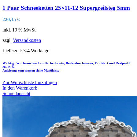
1 Paar Schneeketten 25×11-12 Supergreifsteg 5mm
220,15
€
inkl. 19 % MwSt.
zzgl.
Versandkosten
Lieferzeit:
3-4 Werktage
Wichtig: Wir brauchen Laufflächenbreite, Reifendurchmesser, Profilart und Restprofil
ca. in %
Anleitung zum messen siehe Menüleiste
Zur Wunschliste hinzufügen
In den Warenkorb
Schnellansicht