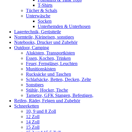
T-Shirts
Tücher & Schals
Unterwäsche
Socken
Unterhemden & Unterhosen
Lagertechnik, Gerüstteile
Normteile, Kleineisen, sonstiges
Notebooks, Drucker und Zubehör
Outdoor, Camping
Alukisten, Transportkisten
Essen, Kochen, Trinken
Feuer, Ferngläser, Leuchten
Munitionskisten
Rucksäcke und Taschen
Schlafsäcke, Betten, Decken, Zelte
Sonstiges
Stühle, Hocker, Tische
Tarnetze, GFK Stangen, Befestigen,
Reifen, Räder, Felgen und Zubehör
Schneeketten
10, 9 und 8 Zoll
12 Zoll
14 Zoll
15 Zoll