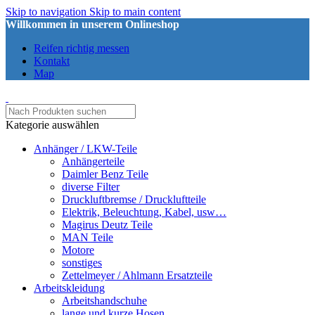
Skip to navigation
Skip to main content
Willkommen in unserem Onlineshop
Reifen richtig messen
Kontakt
Map
Kategorie auswählen
Anhänger / LKW-Teile
Anhängerteile
Daimler Benz Teile
diverse Filter
Druckluftbremse / Druckluftteile
Elektrik, Beleuchtung, Kabel, usw…
Magirus Deutz Teile
MAN Teile
Motore
sonstiges
Zettelmeyer / Ahlmann Ersatzteile
Arbeitskleidung
Arbeitshandschuhe
lange und kurze Hosen