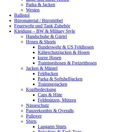
Parka & Jacken
Westen
Ballistol
Büromaterial / Büromöbel
Feuerwehr und Tank Zubehör
Kleidung – BW & Military Style
Handschuhe & Gürtel
Hosen & Shorts
Bundeswehr & US Feldhosen
Kälteschutzjacken & Hosen
kurze Hosen
Trainingshosen & Freizeithosen
Jacken & Mäntel
Feldjacken
Parka & Softshelljacken
Trainingsjacken
Kopfbedeckung
Caps & Hüte
Feldmützen, Mützen
Nässeschutz
Panzerkombis & Overalls
Pullover
Shirts
Langarm Shirts
Poloshirts & Tank Tops