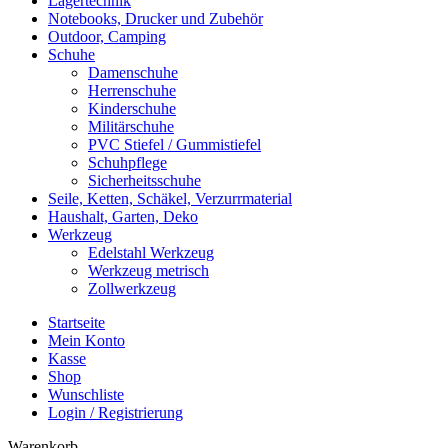
Lagertechnik
Notebooks, Drucker und Zubehör
Outdoor, Camping
Schuhe
Damenschuhe
Herrenschuhe
Kinderschuhe
Militärschuhe
PVC Stiefel / Gummistiefel
Schuhpflege
Sicherheitsschuhe
Seile, Ketten, Schäkel, Verzurrmaterial
Haushalt, Garten, Deko
Werkzeug
Edelstahl Werkzeug
Werkzeug metrisch
Zollwerkzeug
Startseite
Mein Konto
Kasse
Shop
Wunschliste
Login / Registrierung
Warenkorb