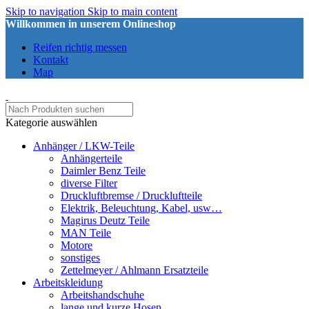
Skip to navigation
Skip to main content
Willkommen in unserem Onlineshop
Reifen richtig messen
Kontakt
Map
Kategorie auswählen
Anhänger / LKW-Teile
Anhängerteile
Daimler Benz Teile
diverse Filter
Druckluftbremse / Druckluftteile
Elektrik, Beleuchtung, Kabel, usw…
Magirus Deutz Teile
MAN Teile
Motore
sonstiges
Zettelmeyer / Ahlmann Ersatzteile
Arbeitskleidung
Arbeitshandschuhe
lange und kurze Hosen