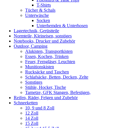
T-Shirts
Tücher & Schals
Unterwäsche
Socken
Unterhemden & Unterhosen
Lagertechnik, Gerüstteile
Normteile, Kleineisen, sonstiges
Notebooks, Drucker und Zubehör
Outdoor, Camping
Alukisten, Transportkisten
Essen, Kochen, Trinken
Feuer, Ferngläser, Leuchten
Munitionskisten
Rucksäcke und Taschen
Schlafsäcke, Betten, Decken, Zelte
Sonstiges
Stühle, Hocker, Tische
Tarnetze, GFK Stangen, Befestigen,
Reifen, Räder, Felgen und Zubehör
Schneeketten
10, 9 und 8 Zoll
12 Zoll
14 Zoll
15 Zoll