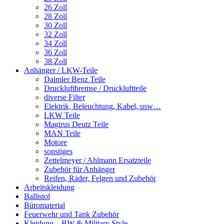
26 Zoll
28 Zoll
30 Zoll
32 Zoll
34 Zoll
36 Zoll
38 Zoll
Anhänger / LKW-Teile
Daimler Benz Teile
Druckluftbremse / Druckluftteile
diverse Filter
Elektrik, Beleuchtung, Kabel, usw…
LKW Teile
Magirus Deutz Teile
MAN Teile
Motore
sonstiges
Zettelmeyer / Ahlmann Ersatzteile
Zubehör für Anhänger
Reifen, Räder, Felgen und Zubehör
Arbeitskleidung
Ballistol
Büromaterial
Feuerwehr und Tank Zubehör
Kleidung – BW & Military Style