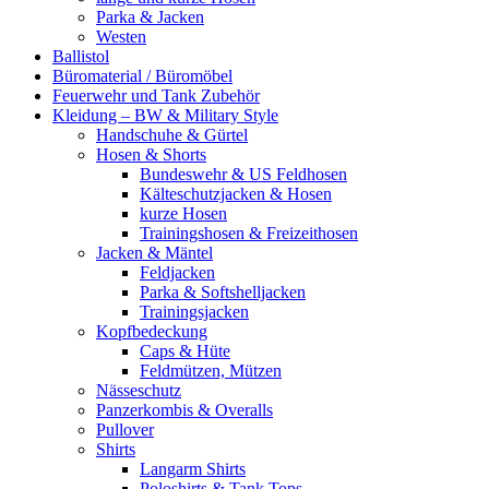
Parka & Jacken
Westen
Ballistol
Büromaterial / Büromöbel
Feuerwehr und Tank Zubehör
Kleidung – BW & Military Style
Handschuhe & Gürtel
Hosen & Shorts
Bundeswehr & US Feldhosen
Kälteschutzjacken & Hosen
kurze Hosen
Trainingshosen & Freizeithosen
Jacken & Mäntel
Feldjacken
Parka & Softshelljacken
Trainingsjacken
Kopfbedeckung
Caps & Hüte
Feldmützen, Mützen
Nässeschutz
Panzerkombis & Overalls
Pullover
Shirts
Langarm Shirts
Poloshirts & Tank Tops