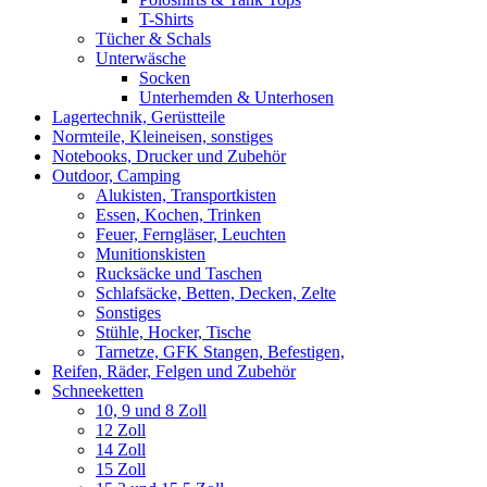
T-Shirts
Tücher & Schals
Unterwäsche
Socken
Unterhemden & Unterhosen
Lagertechnik, Gerüstteile
Normteile, Kleineisen, sonstiges
Notebooks, Drucker und Zubehör
Outdoor, Camping
Alukisten, Transportkisten
Essen, Kochen, Trinken
Feuer, Ferngläser, Leuchten
Munitionskisten
Rucksäcke und Taschen
Schlafsäcke, Betten, Decken, Zelte
Sonstiges
Stühle, Hocker, Tische
Tarnetze, GFK Stangen, Befestigen,
Reifen, Räder, Felgen und Zubehör
Schneeketten
10, 9 und 8 Zoll
12 Zoll
14 Zoll
15 Zoll