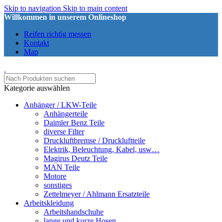
Skip to navigation
Skip to main content
Willkommen in unserem Onlineshop
Reifen richtig messen
Kontakt
Map
Kategorie auswählen
Anhänger / LKW-Teile
Anhängerteile
Daimler Benz Teile
diverse Filter
Druckluftbremse / Druckluftteile
Elektrik, Beleuchtung, Kabel, usw…
Magirus Deutz Teile
MAN Teile
Motore
sonstiges
Zettelmeyer / Ahlmann Ersatzteile
Arbeitskleidung
Arbeitshandschuhe
lange und kurze Hosen