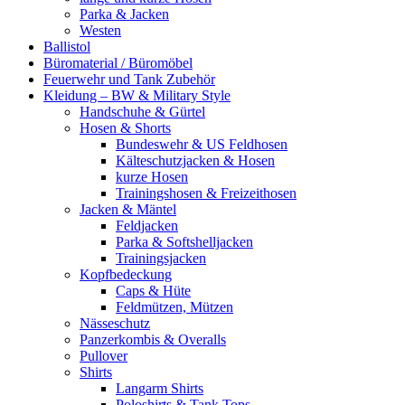
Parka & Jacken
Westen
Ballistol
Büromaterial / Büromöbel
Feuerwehr und Tank Zubehör
Kleidung – BW & Military Style
Handschuhe & Gürtel
Hosen & Shorts
Bundeswehr & US Feldhosen
Kälteschutzjacken & Hosen
kurze Hosen
Trainingshosen & Freizeithosen
Jacken & Mäntel
Feldjacken
Parka & Softshelljacken
Trainingsjacken
Kopfbedeckung
Caps & Hüte
Feldmützen, Mützen
Nässeschutz
Panzerkombis & Overalls
Pullover
Shirts
Langarm Shirts
Poloshirts & Tank Tops