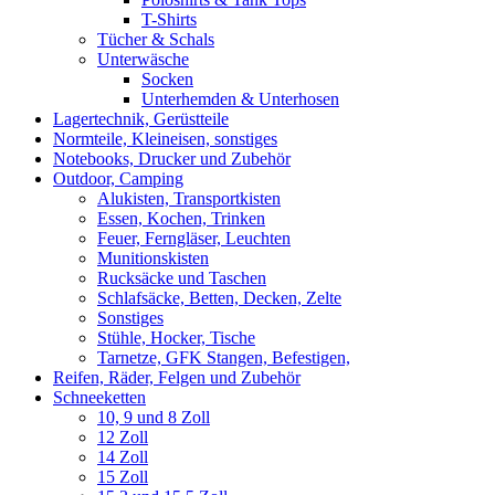
T-Shirts
Tücher & Schals
Unterwäsche
Socken
Unterhemden & Unterhosen
Lagertechnik, Gerüstteile
Normteile, Kleineisen, sonstiges
Notebooks, Drucker und Zubehör
Outdoor, Camping
Alukisten, Transportkisten
Essen, Kochen, Trinken
Feuer, Ferngläser, Leuchten
Munitionskisten
Rucksäcke und Taschen
Schlafsäcke, Betten, Decken, Zelte
Sonstiges
Stühle, Hocker, Tische
Tarnetze, GFK Stangen, Befestigen,
Reifen, Räder, Felgen und Zubehör
Schneeketten
10, 9 und 8 Zoll
12 Zoll
14 Zoll
15 Zoll