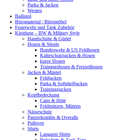
Parka & Jacken
Westen
Ballistol
Büromaterial / Büromöbel
Feuerwehr und Tank Zubehör
Kleidung – BW & Military Style
Handschuhe & Gürtel
Hosen & Shorts
Bundeswehr & US Feldhosen
Kälteschutzjacken & Hosen
kurze Hosen
Trainingshosen & Freizeithosen
Jacken & Mäntel
Feldjacken
Parka & Softshelljacken
Trainingsjacken
Kopfbedeckung
Caps & Hüte
Feldmützen, Mützen
Nässeschutz
Panzerkombis & Overalls
Pullover
Shirts
Langarm Shirts
Poloshirts & Tank Tops