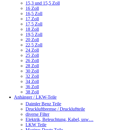
15,3 und 15,5 Zoll
16 Zoll
16,5 Zoll
17 Zoll
17,5 Zoll
18 Zoll
19,5 Zoll
20 Zoll
22,5 Zoll
24 Zoll
25 Zoll
26 Zoll
28 Zoll
30 Zoll
32 Zoll
34 Zoll
36 Zoll
38 Zoll
Anhänger / LKW-Teile
Daimler Benz Teile
Druckluftbremse / Druckluftteile
diverse Filter
Elektrik, Beleuchtung, Kabel, usw…
LKW Teile
Magirus Deutz Teile