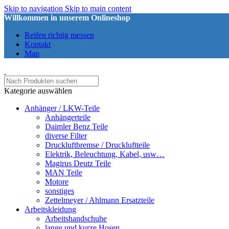
Skip to navigation
Skip to main content
Willkommen in unserem Onlineshop
Reifen richtig messen
Kontakt
Map
Kategorie auswählen
Anhänger / LKW-Teile
Anhängerteile
Daimler Benz Teile
diverse Filter
Druckluftbremse / Druckluftteile
Elektrik, Beleuchtung, Kabel, usw…
Magirus Deutz Teile
MAN Teile
Motore
sonstiges
Zettelmeyer / Ahlmann Ersatzteile
Arbeitskleidung
Arbeitshandschuhe
lange und kurze Hosen