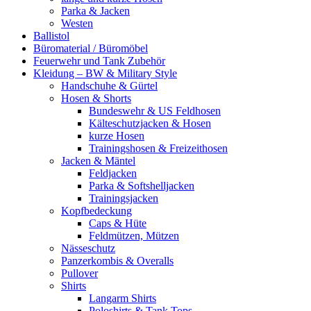
Parka & Jacken
Westen
Ballistol
Büromaterial / Büromöbel
Feuerwehr und Tank Zubehör
Kleidung – BW & Military Style
Handschuhe & Gürtel
Hosen & Shorts
Bundeswehr & US Feldhosen
Kälteschutzjacken & Hosen
kurze Hosen
Trainingshosen & Freizeithosen
Jacken & Mäntel
Feldjacken
Parka & Softshelljacken
Trainingsjacken
Kopfbedeckung
Caps & Hüte
Feldmützen, Mützen
Nässeschutz
Panzerkombis & Overalls
Pullover
Shirts
Langarm Shirts
Poloshirts & Tank Tops