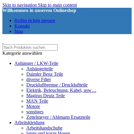
Skip to navigation
Skip to main content
Willkommen in unserem Onlineshop
Reifen richtig messen
Kontakt
Map
Kategorie auswählen
Anhänger / LKW-Teile
Anhängerteile
Daimler Benz Teile
diverse Filter
Druckluftbremse / Druckluftteile
Elektrik, Beleuchtung, Kabel, usw…
Magirus Deutz Teile
MAN Teile
Motore
sonstiges
Zettelmeyer / Ahlmann Ersatzteile
Arbeitskleidung
Arbeitshandschuhe
lange und kurze Hosen