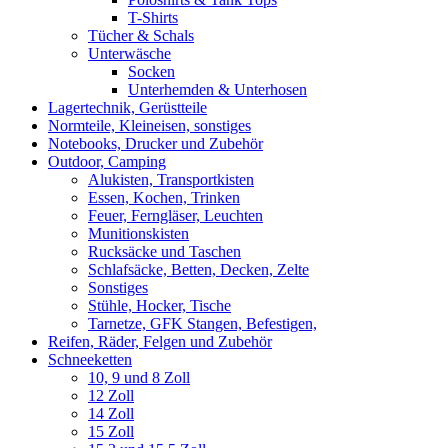
T-Shirts
Tücher & Schals
Unterwäsche
Socken
Unterhemden & Unterhosen
Lagertechnik, Gerüstteile
Normteile, Kleineisen, sonstiges
Notebooks, Drucker und Zubehör
Outdoor, Camping
Alukisten, Transportkisten
Essen, Kochen, Trinken
Feuer, Ferngläser, Leuchten
Munitionskisten
Rucksäcke und Taschen
Schlafsäcke, Betten, Decken, Zelte
Sonstiges
Stühle, Hocker, Tische
Tarnetze, GFK Stangen, Befestigen,
Reifen, Räder, Felgen und Zubehör
Schneeketten
10, 9 und 8 Zoll
12 Zoll
14 Zoll
15 Zoll