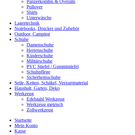
Panzerkombis & Overalls
Pullover
Shirts
Unterwäsche
Lagertechnik
Notebooks, Drucker und Zubehör
Outdoor, Camping
Schuhe
Damenschuhe
Herrenschuhe
Kinderschuhe
Militärschuhe
PVC Stiefel / Gummistiefel
Schuhpflege
Sicherheitsschuhe
Seile, Ketten, Schäkel, Verzurrmaterial
Haushalt, Garten, Deko
Werkzeug
Edelstahl Werkzeug
Werkzeug metrisch
Zollwerkzeug
Startseite
Mein Konto
Kasse