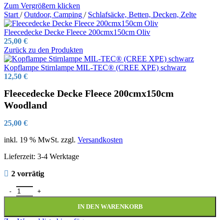
Zum Vergrößern klicken
Start
/
Outdoor, Camping
/
Schlafsäcke, Betten, Decken, Zelte
Fleecedecke Decke Fleece 200cmx150cm Oliv
25,00
€
Zurück zu den Produkten
Kopflampe Stirnlampe MIL-TEC® (CREE XPE) schwarz
12,50
€
Fleecedecke Decke Fleece 200cmx150cm
Woodland
25,00
€
inkl. 19 % MwSt.
zzgl.
Versandkosten
Lieferzeit:
3-4 Werktage
2 vorrätig
Fleecedecke Decke Fleece 200cmx150cm Woodland Menge
IN DEN WARENKORB