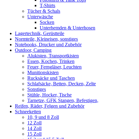
T-Shirts
Tücher & Schals
Unterwäsche
Socken
Unterhemden & Unterhosen
Lagertechnik, Gerüstteile
Normteile, Kleineisen, sonstiges
Notebooks, Drucker und Zubehör
Outdoor, Camping
Alukisten, Transportkisten
Essen, Kochen, Trinken
Feuer, Ferngläser, Leuchten
Munitionskisten
Rucksäcke und Taschen
Schlafsäcke, Betten, Decken, Zelte
Sonstiges
Stühle, Hocker, Tische
Tarnetze, GFK Stangen, Befestigen,
Reifen, Räder, Felgen und Zubehör
Schneeketten
10, 9 und 8 Zoll
12 Zoll
14 Zoll
15 Zoll