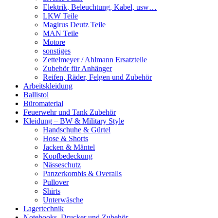
Elektrik, Beleuchtung, Kabel, usw…
LKW Teile
Magirus Deutz Teile
MAN Teile
Motore
sonstiges
Zettelmeyer / Ahlmann Ersatzteile
Zubehör für Anhänger
Reifen, Räder, Felgen und Zubehör
Arbeitskleidung
Ballistol
Büromaterial
Feuerwehr und Tank Zubehör
Kleidung – BW & Military Style
Handschuhe & Gürtel
Hose & Shorts
Jacken & Mäntel
Kopfbedeckung
Nässeschutz
Panzerkombis & Overalls
Pullover
Shirts
Unterwäsche
Lagertechnik
Notebooks, Drucker und Zubehör