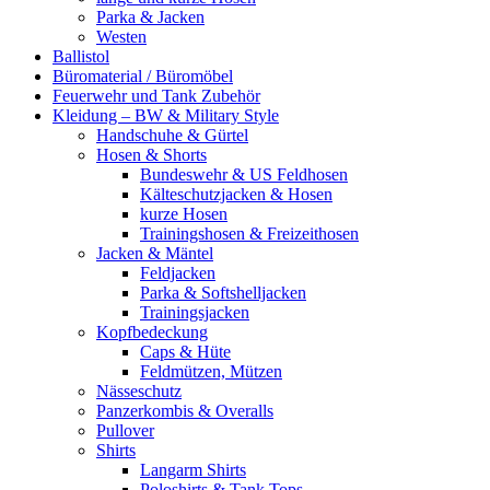
Parka & Jacken
Westen
Ballistol
Büromaterial / Büromöbel
Feuerwehr und Tank Zubehör
Kleidung – BW & Military Style
Handschuhe & Gürtel
Hosen & Shorts
Bundeswehr & US Feldhosen
Kälteschutzjacken & Hosen
kurze Hosen
Trainingshosen & Freizeithosen
Jacken & Mäntel
Feldjacken
Parka & Softshelljacken
Trainingsjacken
Kopfbedeckung
Caps & Hüte
Feldmützen, Mützen
Nässeschutz
Panzerkombis & Overalls
Pullover
Shirts
Langarm Shirts
Poloshirts & Tank Tops