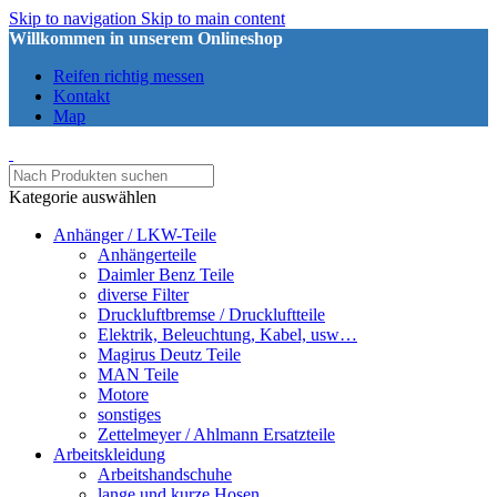
Skip to navigation
Skip to main content
Willkommen in unserem Onlineshop
Reifen richtig messen
Kontakt
Map
Kategorie auswählen
Anhänger / LKW-Teile
Anhängerteile
Daimler Benz Teile
diverse Filter
Druckluftbremse / Druckluftteile
Elektrik, Beleuchtung, Kabel, usw…
Magirus Deutz Teile
MAN Teile
Motore
sonstiges
Zettelmeyer / Ahlmann Ersatzteile
Arbeitskleidung
Arbeitshandschuhe
lange und kurze Hosen